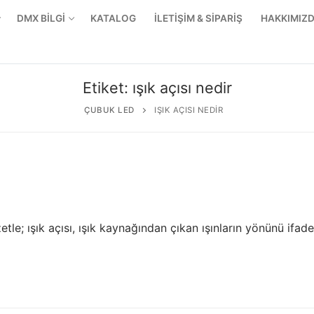
DMX BİLGİ
KATALOG
İLETİŞİM & SİPARİŞ
HAKKIMIZ
Etiket:
ışık açısı nedir
ÇUBUK LED
IŞIK AÇISI NEDIR
le; ışık açısı, ışık kaynağından çıkan ışınların yönünü ifade
r Ürünler