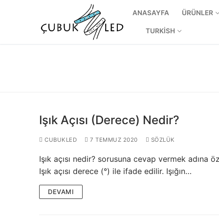
ANASAYFA
ÜRÜNLER
TURKISH
Işık Açısı (Derece) Nedir?
CUBUKLED
7 TEMMUZ 2020
SÖZLÜK
Işık açısı nedir? sorusuna cevap vermek adına özet
ANASAYFA
Işık açısı derece (°) ile ifade edilir. Işığın…
ÜRÜNLER
DEVAMI
Kullanıma Hazı