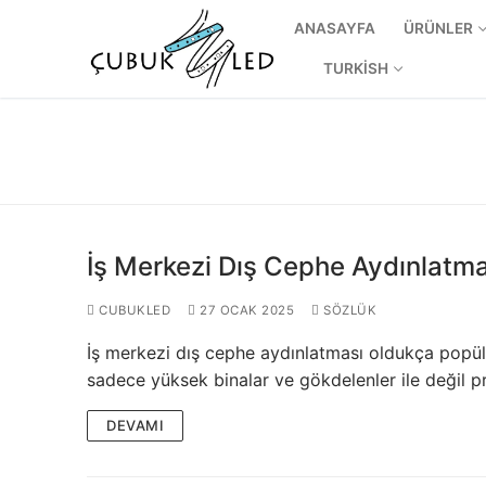
ANASAYFA
ÜRÜNLER
TURKISH
İş Merkezi Dış Cephe Aydınlatma
CUBUKLED
27 OCAK 2025
SÖZLÜK
İş merkezi dış cephe aydınlatması oldukça popül
ANASAYFA
sadece yüksek binalar ve gökdelenler ile değil
ÜRÜNLER
DEVAMI
Kullanıma Hazı