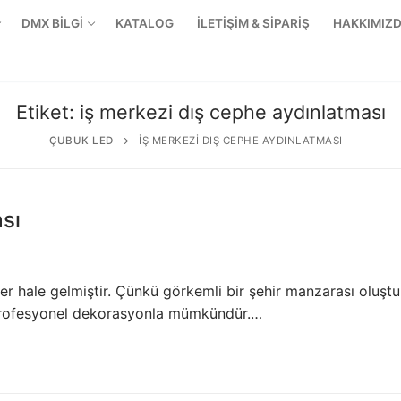
DMX BİLGİ
KATALOG
İLETİŞİM & SİPARİŞ
HAKKIMIZ
Etiket:
iş merkezi dış cephe aydınlatması
ÇUBUK LED
IŞ MERKEZI DIŞ CEPHE AYDINLATMASI
sı
er hale gelmiştir. Çünkü görkemli bir şehir manzarası oluşt
 profesyonel dekorasyonla mümkündür.…
r Ürünler