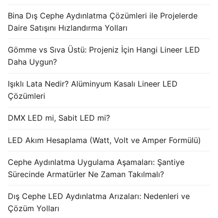
Bina Dış Cephe Aydınlatma Çözümleri ile Projelerde
Işık Kontrol Sistemleri
Daire Satışını Hızlandırma Yolları
DMX Kontrol Sistemleri
Gömme vs Sıva Üstü: Projeniz İçin Hangi Lineer LED
LED Güç Kaynakları
Daha Uygun?
İç Mekan LED Driver
Işıklı Lata Nedir? Alüminyum Kasalı Lineer LED
Çözümleri
Dış Mekan LED Driver
DMX LED mi, Sabit LED mi?
DMX BİLGİ
LED Akım Hesaplama (Watt, Volt ve Amper Formülü)
DMX Nedir? Ürün Çeşitleri Nelerdir?
Cephe Aydınlatma Uygulama Aşamaları: Şantiye
Cephe Animasyon LEDLine Serisi
Sürecinde Armatürler Ne Zaman Takılmalı?
Cephe Animasyon DOTLED Serisi
Dış Cephe LED Aydınlatma Arızaları: Nedenleri ve
Cephe Animasyon WallWasher Serisi
Çözüm Yolları