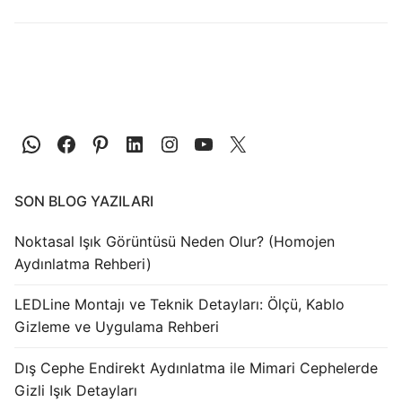
LEDLine (Lineer LED)
DOTLED
Ultra İnce Lineer Aydınlatma
Yarı Mamül Ürünler
LED Modüller
Sabit Gerilim Şerit LED
SON BLOG YAZILARI
Sabit Gerilim Çubuk LED
Noktasal Işık Görüntüsü Neden Olur? (Homojen
Aydınlatma Rehberi)
Sabit Akım Çubuk LED
LEDLine Montajı ve Teknik Detayları: Ölçü, Kablo
LED Profilleri
Gizleme ve Uygulama Rehberi
Alüminyum LED Profilleri
Dış Cephe Endirekt Aydınlatma ile Mimari Cephelerde
Gizli Işık Detayları
Plastik LED Profilleri