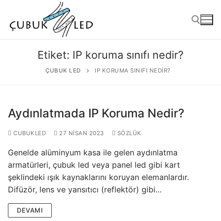
Etiket:
IP koruma sınıfı nedir?
ÇUBUK LED
IP KORUMA SINIFI NEDIR?
Aydınlatmada IP Koruma Nedir?
CUBUKLED
27 NISAN 2023
SÖZLÜK
Genelde alüminyum kasa ile gelen aydınlatma
ANASAYFA
armatürleri, çubuk led veya panel led gibi kart
şeklindeki ışık kaynaklarını koruyan elemanlardır.
ÜRÜNLER
Difüzör, lens ve yansıtıcı (reflektör) gibi…
Kullanıma Hazır Ürünler
DEVAMI