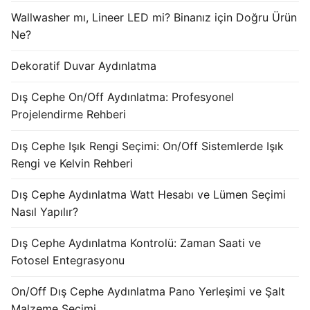
KATALOG
Wallwasher mı, Lineer LED mi? Binanız için Doğru Ürün
Ne?
İLETİŞİM & SİPARİŞ
Dekoratif Duvar Aydınlatma
HAKKIMIZDA
Dış Cephe On/Off Aydınlatma: Profesyonel
SSS
Projelendirme Rehberi
BLOG
Dış Cephe Işık Rengi Seçimi: On/Off Sistemlerde Işık
Rengi ve Kelvin Rehberi
Turkish
Dış Cephe Aydınlatma Watt Hesabı ve Lümen Seçimi
English
Nasıl Yapılır?
German
Dış Cephe Aydınlatma Kontrolü: Zaman Saati ve
Russian
Fotosel Entegrasyonu
Arabic
On/Off Dış Cephe Aydınlatma Pano Yerleşimi ve Şalt
Malzeme Seçimi