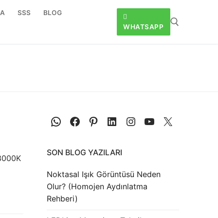
DA
SSS
BLOG
WHATSAPP
Arama:
WhatsApp
Facebook
Pinterest
LinkedIn
Instagram
YouTube
X
SON BLOG YAZILARI
 3000K
Noktasal Işık Görüntüsü Neden
Olur? (Homojen Aydınlatma
Rehberi)