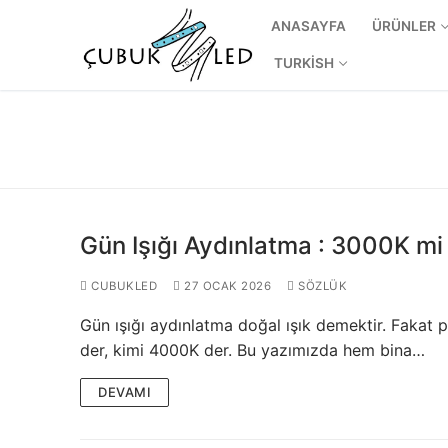
İçeriğe
ANASAYFA
ÜRÜNLER
atla
TURKISH
Gün Işığı Aydınlatma : 3000K m
Arama:
CUBUKLED
27 OCAK 2026
SÖZLÜK
Gün ışığı aydınlatma doğal ışık demektir. Fakat p
ANASAYFA
der, kimi 4000K der. Bu yazımızda hem bina…
ÜRÜNLER
DEVAMI
Kullanıma Hazı