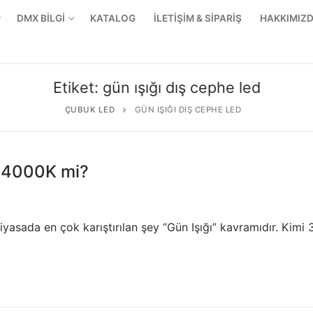
DMX BİLGİ
KATALOG
İLETİŞİM & SİPARİŞ
HAKKIMIZ
Etiket:
gün ışığı dış cephe led
ÇUBUK LED
GÜN IŞIĞI DIŞ CEPHE LED
i 4000K mi?
iyasada en çok karıştırılan şey “Gün Işığı” kavramıdır. Kimi
r Ürünler