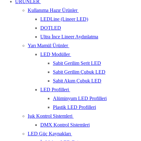
ÜRÜNLER
Kullanıma Hazır Ürünler
LEDLine (Lineer LED)
DOTLED
Ultra İnce Lineer Aydınlatma
Yarı Mamül Ürünler
LED Modüller
Sabit Gerilim Şerit LED
Sabit Gerilim Çubuk LED
Sabit Akım Çubuk LED
LED Profilleri
Alüminyum LED Profilleri
Plastik LED Profilleri
Işık Kontrol Sistemleri
DMX Kontrol Sistemleri
LED Güç Kaynakları