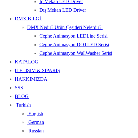
İç Mekan LED Driver
Dış Mekan LED Driver
DMX BİLGİ
DMX Nedir? Ürün Çeşitleri Nelerdir?
Cephe Animasyon LEDLine Serisi
Cephe Animasyon DOTLED Serisi
Cephe Animasyon WallWasher Serisi
KATALOG
İLETİŞİM & SİPARİŞ
HAKKIMIZDA
SSS
BLOG
Turkish
English
German
Russian