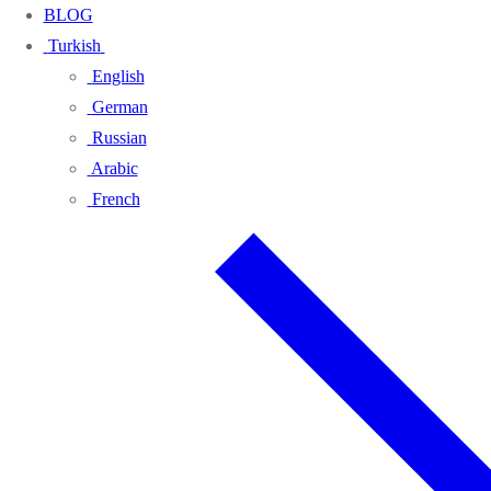
BLOG
Turkish
English
German
Russian
Arabic
French