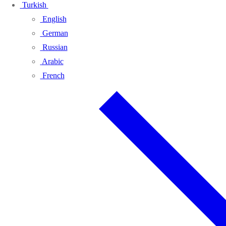
Turkish
English
German
Russian
Arabic
French