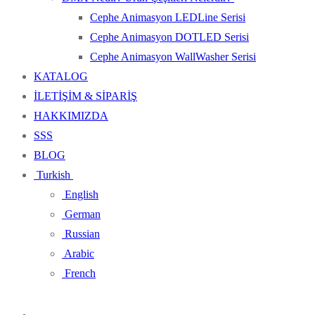
Cephe Animasyon LEDLine Serisi
Cephe Animasyon DOTLED Serisi
Cephe Animasyon WallWasher Serisi
KATALOG
İLETİŞİM & SİPARİŞ
HAKKIMIZDA
SSS
BLOG
Turkish
English
German
Russian
Arabic
French