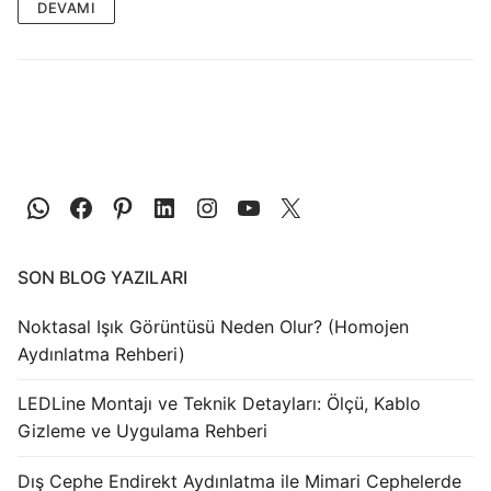
LEDLine (Lineer LED)
DEVAMI
DOTLED
Ultra İnce Lineer Aydınlatma
Yarı Mamül Ürünler
LED Modüller
Sabit Gerilim Şerit LED
SON BLOG YAZILARI
Sabit Gerilim Çubuk LED
Noktasal Işık Görüntüsü Neden Olur? (Homojen
Sabit Akım Çubuk LED
Aydınlatma Rehberi)
LED Profilleri
LEDLine Montajı ve Teknik Detayları: Ölçü, Kablo
Alüminyum LED Profilleri
Gizleme ve Uygulama Rehberi
Plastik LED Profilleri
Dış Cephe Endirekt Aydınlatma ile Mimari Cephelerde