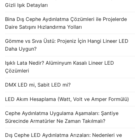
Gizli Işık Detayları
Işık Kontrol Sistemleri
Bina Dış Cephe Aydınlatma Çözümleri ile Projelerde
DMX Kontrol Sistemleri
Daire Satışını Hızlandırma Yolları
LED Güç Kaynakları
Gömme vs Sıva Üstü: Projeniz İçin Hangi Lineer LED
Daha Uygun?
İç Mekan LED Driver
Işıklı Lata Nedir? Alüminyum Kasalı Lineer LED
Dış Mekan LED Driver
Çözümleri
DMX BİLGİ
DMX LED mi, Sabit LED mi?
DMX Nedir? Ürün Çeşitleri Nelerdir?
LED Akım Hesaplama (Watt, Volt ve Amper Formülü)
Cephe Animasyon LEDLine Serisi
Cephe Aydınlatma Uygulama Aşamaları: Şantiye
Cephe Animasyon DOTLED Serisi
Sürecinde Armatürler Ne Zaman Takılmalı?
Cephe Animasyon WallWasher Serisi
Dış Cephe LED Aydınlatma Arızaları: Nedenleri ve