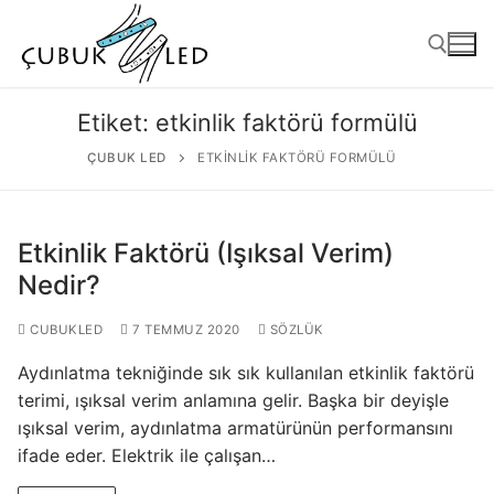
Etiket:
etkinlik faktörü formülü
ÇUBUK LED
ETKINLIK FAKTÖRÜ FORMÜLÜ
Etkinlik Faktörü (Işıksal Verim)
Nedir?
CUBUKLED
7 TEMMUZ 2020
SÖZLÜK
ANASAYFA
Aydınlatma tekniğinde sık sık kullanılan etkinlik faktörü
ÜRÜNLER
terimi, ışıksal verim anlamına gelir. Başka bir deyişle
ışıksal verim, aydınlatma armatürünün performansını
Kullanıma Hazır Ürünler
ifade eder. Elektrik ile çalışan…