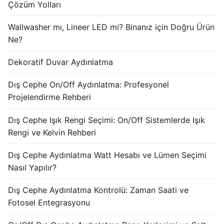
Çözüm Yolları
KATALOG
Wallwasher mı, Lineer LED mi? Binanız için Doğru Ürün
İLETİŞİM & SİPARİŞ
Ne?
HAKKIMIZDA
Dekoratif Duvar Aydınlatma
SSS
Dış Cephe On/Off Aydınlatma: Profesyonel
Projelendirme Rehberi
BLOG
Turkish
Dış Cephe Işık Rengi Seçimi: On/Off Sistemlerde Işık
Rengi ve Kelvin Rehberi
English
Dış Cephe Aydınlatma Watt Hesabı ve Lümen Seçimi
German
Nasıl Yapılır?
Russian
Dış Cephe Aydınlatma Kontrolü: Zaman Saati ve
Fotosel Entegrasyonu
Arabic