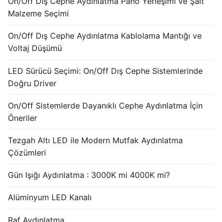
On/Off Dış Cephe Aydınlatma Pano Yerleşimi ve Şalt
French
Malzeme Seçimi
On/Off Dış Cephe Aydınlatma Kablolama Mantığı ve
Voltaj Düşümü
LED Sürücü Seçimi: On/Off Dış Cephe Sistemlerinde
Doğru Driver
On/Off Sistemlerde Dayanıklı Cephe Aydınlatma İçin
Öneriler
Tezgah Altı LED ile Modern Mutfak Aydınlatma
Çözümleri
Gün Işığı Aydınlatma : 3000K mi 4000K mi?
Alüminyum LED Kanalı
Raf Aydınlatma