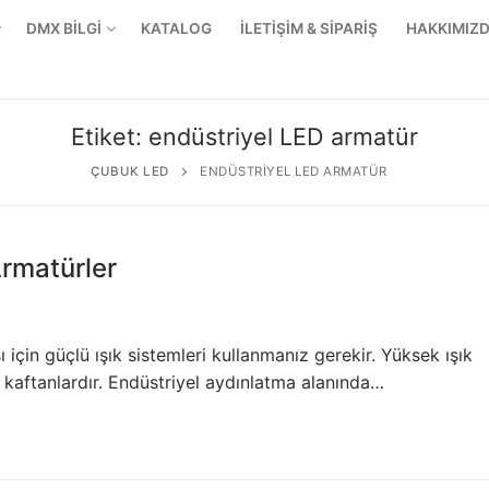
DMX BİLGİ
KATALOG
İLETİŞİM & SİPARİŞ
HAKKIMIZ
Etiket:
endüstriyel LED armatür
ÇUBUK LED
ENDÜSTRIYEL LED ARMATÜR
Armatürler
ı için güçlü ışık sistemleri kullanmanız gerekir. Yüksek ışık
ş kaftanlardır. Endüstriyel aydınlatma alanında…
r Ürünler