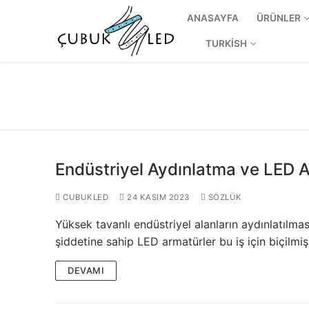
ANASAYFA
ÜRÜNLER
TURKISH
Endüstriyel Aydınlatma ve LED 
CUBUKLED
24 KASIM 2023
SÖZLÜK
Yüksek tavanlı endüstriyel alanların aydınlatılmas
ANASAYFA
şiddetine sahip LED armatürler bu iş için biçilmi
ÜRÜNLER
DEVAMI
Kullanıma Hazı