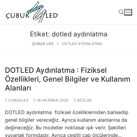
Etiket:
dotled aydınlatma
ÇUBUK LED
DOTLED AYDINLATMA
DOTLED Aydınlatma : Fiziksel
Özellikleri, Genel Bilgiler ve Kullanım
Alanları
ANASAYFA
CUBUKLED
18 HAZIRAN 2025
SÖZLÜK
ÜRÜNLER
DOTLED aydınlatma fiziksel özelliklerinden bahsedip
genel bilgiler vereceğiz. Ayrıca kullanım alanlarına da
Kullanıma Hazır Ürünler
değineceğiz. Bu modeller noktasal ışık verir. Şekilleri
yuvarlak formdadır. Ayrıca çeşitli çap ölçülerinde…