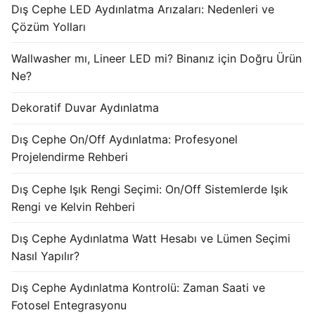
Dış Cephe LED Aydınlatma Arızaları: Nedenleri ve
KATALOG
Çözüm Yolları
İLETİŞİM & SİPARİŞ
Wallwasher mı, Lineer LED mi? Binanız için Doğru Ürün
HAKKIMIZDA
Ne?
SSS
Dekoratif Duvar Aydınlatma
BLOG
Dış Cephe On/Off Aydınlatma: Profesyonel
Projelendirme Rehberi
Turkish
Dış Cephe Işık Rengi Seçimi: On/Off Sistemlerde Işık
English
Rengi ve Kelvin Rehberi
German
Dış Cephe Aydınlatma Watt Hesabı ve Lümen Seçimi
Nasıl Yapılır?
Russian
Dış Cephe Aydınlatma Kontrolü: Zaman Saati ve
Arabic
Fotosel Entegrasyonu