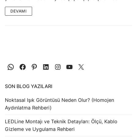
LEDLine (Lineer LED)
DEVAMI
DOTLED
Ultra İnce Lineer Aydınlatma
Yarı Mamül Ürünler
LED Modüller
Sabit Gerilim Şerit LED
Sabit Gerilim Çubuk LED
SON BLOG YAZILARI
Sabit Akım Çubuk LED
Noktasal Işık Görüntüsü Neden Olur? (Homojen
LED Profilleri
Aydınlatma Rehberi)
Alüminyum LED Profilleri
LEDLine Montajı ve Teknik Detayları: Ölçü, Kablo
Gizleme ve Uygulama Rehberi
Plastik LED Profilleri