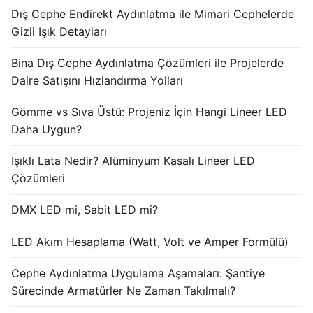
Dış Cephe Endirekt Aydınlatma ile Mimari Cephelerde
Işık Kontrol Sistemleri
Gizli Işık Detayları
DMX Kontrol Sistemleri
Bina Dış Cephe Aydınlatma Çözümleri ile Projelerde
Daire Satışını Hızlandırma Yolları
LED Güç Kaynakları
Gömme vs Sıva Üstü: Projeniz İçin Hangi Lineer LED
İç Mekan LED Driver
Daha Uygun?
Dış Mekan LED Driver
Işıklı Lata Nedir? Alüminyum Kasalı Lineer LED
DMX BİLGİ
Çözümleri
DMX Nedir? Ürün Çeşitleri Nelerdir?
DMX LED mi, Sabit LED mi?
Cephe Animasyon LEDLine Serisi
LED Akım Hesaplama (Watt, Volt ve Amper Formülü)
Cephe Animasyon DOTLED Serisi
Cephe Aydınlatma Uygulama Aşamaları: Şantiye
Sürecinde Armatürler Ne Zaman Takılmalı?
Cephe Animasyon WallWasher Serisi