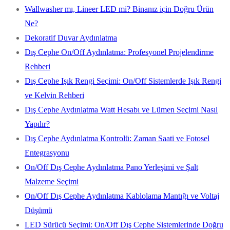
Wallwasher mı, Lineer LED mi? Binanız için Doğru Ürün
Ne?
Dekoratif Duvar Aydınlatma
Dış Cephe On/Off Aydınlatma: Profesyonel Projelendirme
Rehberi
Dış Cephe Işık Rengi Seçimi: On/Off Sistemlerde Işık Rengi
ve Kelvin Rehberi
Dış Cephe Aydınlatma Watt Hesabı ve Lümen Seçimi Nasıl
Yapılır?
Dış Cephe Aydınlatma Kontrolü: Zaman Saati ve Fotosel
Entegrasyonu
On/Off Dış Cephe Aydınlatma Pano Yerleşimi ve Şalt
Malzeme Seçimi
On/Off Dış Cephe Aydınlatma Kablolama Mantığı ve Voltaj
Düşümü
LED Sürücü Seçimi: On/Off Dış Cephe Sistemlerinde Doğru