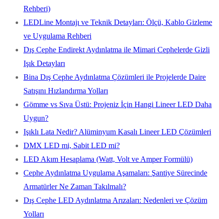
Rehberi)
LEDLine Montajı ve Teknik Detayları: Ölçü, Kablo Gizleme
ve Uygulama Rehberi
Dış Cephe Endirekt Aydınlatma ile Mimari Cephelerde Gizli
Işık Detayları
Bina Dış Cephe Aydınlatma Çözümleri ile Projelerde Daire
Satışını Hızlandırma Yolları
Gömme vs Sıva Üstü: Projeniz İçin Hangi Lineer LED Daha
Uygun?
Işıklı Lata Nedir? Alüminyum Kasalı Lineer LED Çözümleri
DMX LED mi, Sabit LED mi?
LED Akım Hesaplama (Watt, Volt ve Amper Formülü)
Cephe Aydınlatma Uygulama Aşamaları: Şantiye Sürecinde
Armatürler Ne Zaman Takılmalı?
Dış Cephe LED Aydınlatma Arızaları: Nedenleri ve Çözüm
Yolları