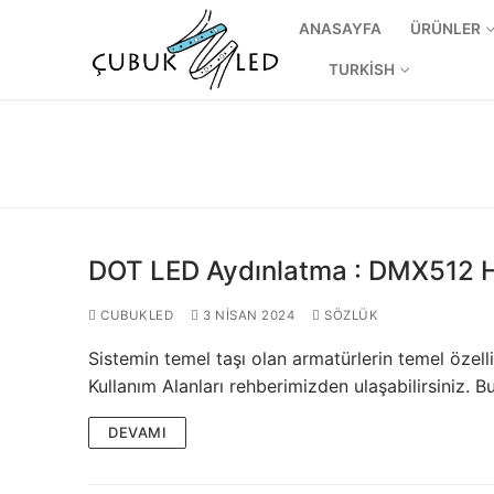
ANASAYFA
ÜRÜNLER
TURKISH
DOT LED Aydınlatma : DMX512 Ha
CUBUKLED
3 NISAN 2024
SÖZLÜK
Sistemin temel taşı olan armatürlerin temel özelli
ANASAYFA
Kullanım Alanları rehberimizden ulaşabilirsiniz. 
ÜRÜNLER
DEVAMI
Kullanıma Hazı