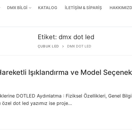
DMX BİLGİ
KATALOG
İLETİŞİM & SİPARİŞ
HAKKIMIZ
Etiket:
dmx dot led
ÇUBUK LED
DMX DOT LED
reketli Işıklandırma ve Model Seçenekl
klerine DOTLED Aydınlatma : Fiziksel Özellikleri, Genel Bilgi
Bu özel dot led yazımız ise proje…
r Ürünler