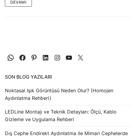
LEDLine (Lineer LED)
DEVAMI
DOTLED
Ultra İnce Lineer Aydınlatma
Yarı Mamül Ürünler
LED Modüller
Sabit Gerilim Şerit LED
SON BLOG YAZILARI
Sabit Gerilim Çubuk LED
Noktasal Işık Görüntüsü Neden Olur? (Homojen
Sabit Akım Çubuk LED
Aydınlatma Rehberi)
LED Profilleri
LEDLine Montajı ve Teknik Detayları: Ölçü, Kablo
Alüminyum LED Profilleri
Gizleme ve Uygulama Rehberi
Plastik LED Profilleri
Dış Cephe Endirekt Aydınlatma ile Mimari Cephelerde