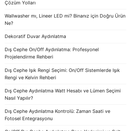
Çözüm Yolları
KATALOG
Wallwasher mı, Lineer LED mi? Binanız için Doğru Ürün
İLETİŞİM & SİPARİŞ
Ne?
HAKKIMIZDA
Dekoratif Duvar Aydınlatma
SSS
Dış Cephe On/Off Aydınlatma: Profesyonel
Projelendirme Rehberi
BLOG
Turkish
Dış Cephe Işık Rengi Seçimi: On/Off Sistemlerde Işık
Rengi ve Kelvin Rehberi
English
Dış Cephe Aydınlatma Watt Hesabı ve Lümen Seçimi
German
Nasıl Yapılır?
Russian
Dış Cephe Aydınlatma Kontrolü: Zaman Saati ve
Fotosel Entegrasyonu
Arabic