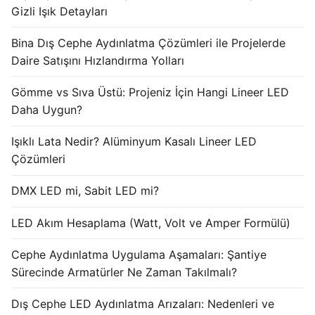
Gizli Işık Detayları
Işık Kontrol Sistemleri
Bina Dış Cephe Aydınlatma Çözümleri ile Projelerde
DMX Kontrol Sistemleri
Daire Satışını Hızlandırma Yolları
LED Güç Kaynakları
Gömme vs Sıva Üstü: Projeniz İçin Hangi Lineer LED
Daha Uygun?
İç Mekan LED Driver
Işıklı Lata Nedir? Alüminyum Kasalı Lineer LED
Dış Mekan LED Driver
Çözümleri
DMX BİLGİ
DMX LED mi, Sabit LED mi?
DMX Nedir? Ürün Çeşitleri Nelerdir?
LED Akım Hesaplama (Watt, Volt ve Amper Formülü)
Cephe Animasyon LEDLine Serisi
Cephe Aydınlatma Uygulama Aşamaları: Şantiye
Cephe Animasyon DOTLED Serisi
Sürecinde Armatürler Ne Zaman Takılmalı?
Cephe Animasyon WallWasher Serisi
Dış Cephe LED Aydınlatma Arızaları: Nedenleri ve