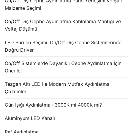
On/Off Dış Cephe Aydınlatma Pano Yerleşimi ve Şalt
French
Malzeme Seçimi
On/Off Dış Cephe Aydınlatma Kablolama Mantığı ve
Voltaj Düşümü
LED Sürücü Seçimi: On/Off Dış Cephe Sistemlerinde
Doğru Driver
On/Off Sistemlerde Dayanıklı Cephe Aydınlatma İçin
Öneriler
Tezgah Altı LED ile Modern Mutfak Aydınlatma
Çözümleri
Gün Işığı Aydınlatma : 3000K mi 4000K mi?
Alüminyum LED Kanalı
Raf Aydınlatma