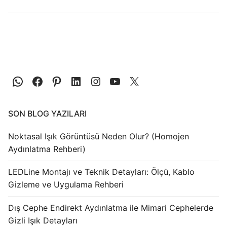
LEDLine (Lineer LED)
DOTLED
Ultra İnce Lineer Aydınlatma
Yarı Mamül Ürünler
LED Modüller
Sabit Gerilim Şerit LED
SON BLOG YAZILARI
Sabit Gerilim Çubuk LED
Noktasal Işık Görüntüsü Neden Olur? (Homojen
Aydınlatma Rehberi)
Sabit Akım Çubuk LED
LEDLine Montajı ve Teknik Detayları: Ölçü, Kablo
LED Profilleri
Gizleme ve Uygulama Rehberi
Alüminyum LED Profilleri
Dış Cephe Endirekt Aydınlatma ile Mimari Cephelerde
Gizli Işık Detayları
Plastik LED Profilleri