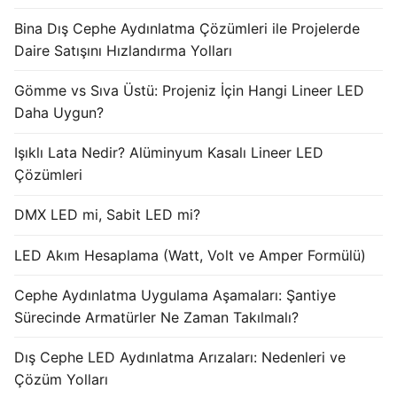
Bina Dış Cephe Aydınlatma Çözümleri ile Projelerde
Işık Kontrol Sistemleri
Daire Satışını Hızlandırma Yolları
DMX Kontrol Sistemleri
Gömme vs Sıva Üstü: Projeniz İçin Hangi Lineer LED
LED Güç Kaynakları
Daha Uygun?
İç Mekan LED Driver
Işıklı Lata Nedir? Alüminyum Kasalı Lineer LED
Çözümleri
Dış Mekan LED Driver
DMX LED mi, Sabit LED mi?
DMX BİLGİ
LED Akım Hesaplama (Watt, Volt ve Amper Formülü)
DMX Nedir? Ürün Çeşitleri Nelerdir?
Cephe Aydınlatma Uygulama Aşamaları: Şantiye
Cephe Animasyon LEDLine Serisi
Sürecinde Armatürler Ne Zaman Takılmalı?
Cephe Animasyon DOTLED Serisi
Dış Cephe LED Aydınlatma Arızaları: Nedenleri ve
Cephe Animasyon WallWasher Serisi
Çözüm Yolları