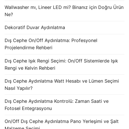
KATALOG
Wallwasher mı, Lineer LED mi? Binanız için Doğru Ürün
Ne?
İLETİŞİM & SİPARİŞ
Dekoratif Duvar Aydınlatma
HAKKIMIZDA
Dış Cephe On/Off Aydınlatma: Profesyonel
SSS
Projelendirme Rehberi
BLOG
Dış Cephe Işık Rengi Seçimi: On/Off Sistemlerde Işık
Rengi ve Kelvin Rehberi
Turkish
Dış Cephe Aydınlatma Watt Hesabı ve Lümen Seçimi
English
Nasıl Yapılır?
German
Dış Cephe Aydınlatma Kontrolü: Zaman Saati ve
Russian
Fotosel Entegrasyonu
Arabic
On/Off Dış Cephe Aydınlatma Pano Yerleşimi ve Şalt
Malzeme Seçimi