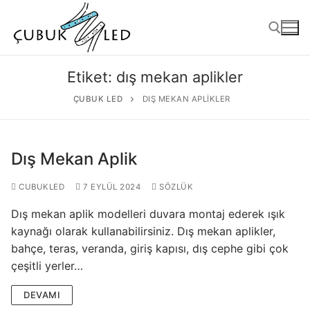
Etiket:
dış mekan aplikler
ÇUBUK LED
DIŞ MEKAN APLIKLER
Dış Mekan Aplik
CUBUKLED
7 EYLÜL 2024
SÖZLÜK
Dış mekan aplik modelleri duvara montaj ederek ışık
ANASAYFA
kaynağı olarak kullanabilirsiniz. Dış mekan aplikler,
bahçe, teras, veranda, giriş kapısı, dış cephe gibi çok
ÜRÜNLER
çeşitli yerler…
Kullanıma Hazır Ürünler
DEVAMI