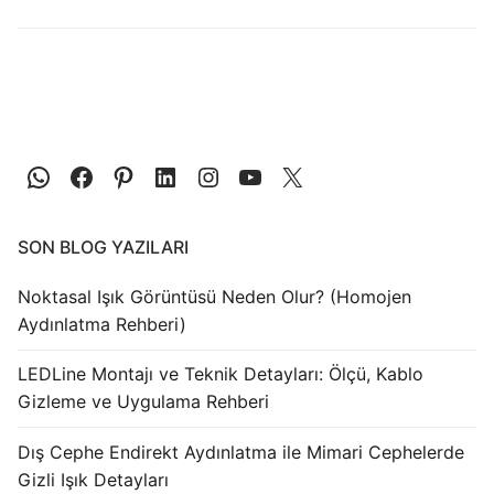
LEDLine (Lineer LED)
DOTLED
Ultra İnce Lineer Aydınlatma
Yarı Mamül Ürünler
LED Modüller
Sabit Gerilim Şerit LED
SON BLOG YAZILARI
Sabit Gerilim Çubuk LED
Noktasal Işık Görüntüsü Neden Olur? (Homojen
Aydınlatma Rehberi)
Sabit Akım Çubuk LED
LEDLine Montajı ve Teknik Detayları: Ölçü, Kablo
LED Profilleri
Gizleme ve Uygulama Rehberi
Alüminyum LED Profilleri
Dış Cephe Endirekt Aydınlatma ile Mimari Cephelerde
Gizli Işık Detayları
Plastik LED Profilleri