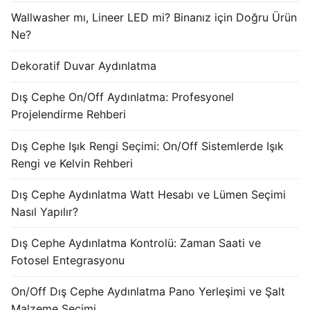
KATALOG
Wallwasher mı, Lineer LED mi? Binanız için Doğru Ürün
Ne?
İLETİŞİM & SİPARİŞ
Dekoratif Duvar Aydınlatma
HAKKIMIZDA
Dış Cephe On/Off Aydınlatma: Profesyonel
SSS
Projelendirme Rehberi
BLOG
Dış Cephe Işık Rengi Seçimi: On/Off Sistemlerde Işık
Rengi ve Kelvin Rehberi
Turkish
Dış Cephe Aydınlatma Watt Hesabı ve Lümen Seçimi
English
Nasıl Yapılır?
German
Dış Cephe Aydınlatma Kontrolü: Zaman Saati ve
Russian
Fotosel Entegrasyonu
Arabic
On/Off Dış Cephe Aydınlatma Pano Yerleşimi ve Şalt
Malzeme Seçimi