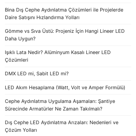
Bina Dış Cephe Aydınlatma Çözümleri ile Projelerde
Işık Kontrol Sistemleri
Daire Satışını Hızlandırma Yolları
DMX Kontrol Sistemleri
Gömme vs Sıva Üstü: Projeniz İçin Hangi Lineer LED
LED Güç Kaynakları
Daha Uygun?
İç Mekan LED Driver
Işıklı Lata Nedir? Alüminyum Kasalı Lineer LED
Çözümleri
Dış Mekan LED Driver
DMX LED mi, Sabit LED mi?
DMX BİLGİ
LED Akım Hesaplama (Watt, Volt ve Amper Formülü)
DMX Nedir? Ürün Çeşitleri Nelerdir?
Cephe Aydınlatma Uygulama Aşamaları: Şantiye
Cephe Animasyon LEDLine Serisi
Sürecinde Armatürler Ne Zaman Takılmalı?
Cephe Animasyon DOTLED Serisi
Dış Cephe LED Aydınlatma Arızaları: Nedenleri ve
Cephe Animasyon WallWasher Serisi
Çözüm Yolları