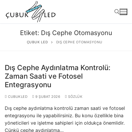
Etiket:
Dış Cephe Otomasyonu
ÇUBUK LED
DIŞ CEPHE OTOMASYONU
Dış Cephe Aydınlatma Kontrolü:
Zaman Saati ve Fotosel
Entegrasyonu
ANASAYFA
CUBUKLED
9 ŞUBAT 2026
SÖZLÜK
ÜRÜNLER
Dış cephe aydınlatma kontrolü zaman saati ve fotosel
entegrasyonu ile yapabilirsiniz. Bu konu özellikle bina
Kullanıma Hazır Ürünler
yöneticileri ve işletme sahipleri için oldukça önemlidir.
Çünkü cephe aydınlatma…