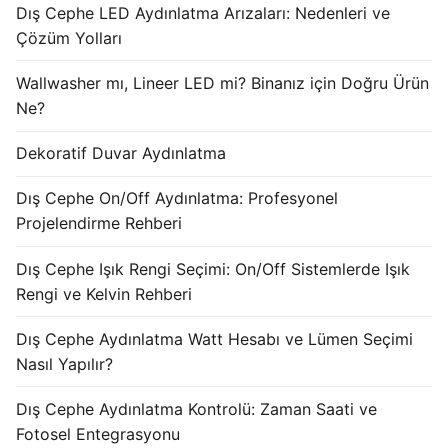
Dış Cephe LED Aydınlatma Arızaları: Nedenleri ve
KATALOG
Çözüm Yolları
İLETİŞİM & SİPARİŞ
Wallwasher mı, Lineer LED mi? Binanız için Doğru Ürün
HAKKIMIZDA
Ne?
SSS
Dekoratif Duvar Aydınlatma
BLOG
Dış Cephe On/Off Aydınlatma: Profesyonel
Projelendirme Rehberi
Turkish
Dış Cephe Işık Rengi Seçimi: On/Off Sistemlerde Işık
English
Rengi ve Kelvin Rehberi
German
Dış Cephe Aydınlatma Watt Hesabı ve Lümen Seçimi
Nasıl Yapılır?
Russian
Dış Cephe Aydınlatma Kontrolü: Zaman Saati ve
Arabic
Fotosel Entegrasyonu