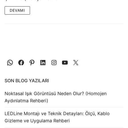
LEDLine (Lineer LED)
DEVAMI
DOTLED
Ultra İnce Lineer Aydınlatma
Yarı Mamül Ürünler
LED Modüller
Sabit Gerilim Şerit LED
Sabit Gerilim Çubuk LED
SON BLOG YAZILARI
Sabit Akım Çubuk LED
Noktasal Işık Görüntüsü Neden Olur? (Homojen
LED Profilleri
Aydınlatma Rehberi)
Alüminyum LED Profilleri
LEDLine Montajı ve Teknik Detayları: Ölçü, Kablo
Gizleme ve Uygulama Rehberi
Plastik LED Profilleri