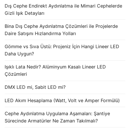
Dış Cephe Endirekt Aydınlatma ile Mimari Cephelerde
Işık Kontrol Sistemleri
Gizli Işık Detayları
DMX Kontrol Sistemleri
Bina Dış Cephe Aydınlatma Çözümleri ile Projelerde
Daire Satışını Hızlandırma Yolları
LED Güç Kaynakları
Gömme vs Sıva Üstü: Projeniz İçin Hangi Lineer LED
İç Mekan LED Driver
Daha Uygun?
Dış Mekan LED Driver
Işıklı Lata Nedir? Alüminyum Kasalı Lineer LED
DMX BİLGİ
Çözümleri
DMX Nedir? Ürün Çeşitleri Nelerdir?
DMX LED mi, Sabit LED mi?
Cephe Animasyon LEDLine Serisi
LED Akım Hesaplama (Watt, Volt ve Amper Formülü)
Cephe Animasyon DOTLED Serisi
Cephe Aydınlatma Uygulama Aşamaları: Şantiye
Sürecinde Armatürler Ne Zaman Takılmalı?
Cephe Animasyon WallWasher Serisi