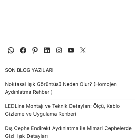
LEDLine (Lineer LED)
DOTLED
Ultra İnce Lineer Aydınlatma
Yarı Mamül Ürünler
LED Modüller
Sabit Gerilim Şerit LED
SON BLOG YAZILARI
Sabit Gerilim Çubuk LED
Noktasal Işık Görüntüsü Neden Olur? (Homojen
Aydınlatma Rehberi)
Sabit Akım Çubuk LED
LEDLine Montajı ve Teknik Detayları: Ölçü, Kablo
LED Profilleri
Gizleme ve Uygulama Rehberi
Alüminyum LED Profilleri
Dış Cephe Endirekt Aydınlatma ile Mimari Cephelerde
Gizli Işık Detayları
Plastik LED Profilleri