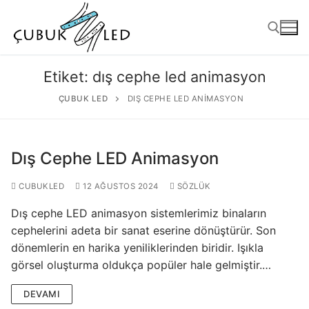
Etiket:
dış cephe led animasyon
ÇUBUK LED
DIŞ CEPHE LED ANIMASYON
Dış Cephe LED Animasyon
CUBUKLED
12 AĞUSTOS 2024
SÖZLÜK
Dış cephe LED animasyon sistemlerimiz binaların
ANASAYFA
cephelerini adeta bir sanat eserine dönüştürür. Son
dönemlerin en harika yeniliklerinden biridir. Işıkla
ÜRÜNLER
görsel oluşturma oldukça popüler hale gelmiştir.…
Kullanıma Hazır Ürünler
DEVAMI