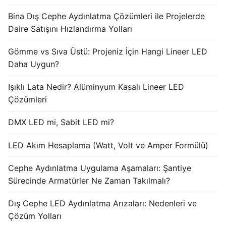
Bina Dış Cephe Aydınlatma Çözümleri ile Projelerde
Işık Kontrol Sistemleri
Daire Satışını Hızlandırma Yolları
DMX Kontrol Sistemleri
Gömme vs Sıva Üstü: Projeniz İçin Hangi Lineer LED
LED Güç Kaynakları
Daha Uygun?
İç Mekan LED Driver
Işıklı Lata Nedir? Alüminyum Kasalı Lineer LED
Çözümleri
Dış Mekan LED Driver
DMX LED mi, Sabit LED mi?
DMX BİLGİ
LED Akım Hesaplama (Watt, Volt ve Amper Formülü)
DMX Nedir? Ürün Çeşitleri Nelerdir?
Cephe Aydınlatma Uygulama Aşamaları: Şantiye
Cephe Animasyon LEDLine Serisi
Sürecinde Armatürler Ne Zaman Takılmalı?
Cephe Animasyon DOTLED Serisi
Dış Cephe LED Aydınlatma Arızaları: Nedenleri ve
Cephe Animasyon WallWasher Serisi
Çözüm Yolları