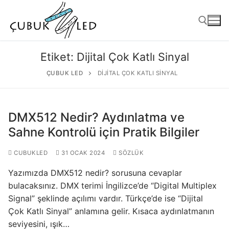
Etiket:
Dijital Çok Katlı Sinyal
ÇUBUK LED
DIJITAL ÇOK KATLI SINYAL
DMX512 Nedir? Aydınlatma ve
Sahne Kontrolü için Pratik Bilgiler
CUBUKLED
31 OCAK 2024
SÖZLÜK
ANASAYFA
Yazımızda DMX512 nedir? sorusuna cevaplar
ÜRÜNLER
bulacaksınız. DMX terimi İngilizce’de “Digital Multiplex
Signal” şeklinde açılımı vardır. Türkçe’de ise “Dijital
Kullanıma Hazır Ürünler
Çok Katlı Sinyal” anlamına gelir. Kısaca aydınlatmanın
seviyesini, ışık…