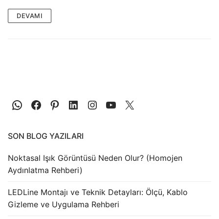
LEDLine (Lineer LED)
DEVAMI
DOTLED
Ultra İnce Lineer Aydınlatma
Yarı Mamül Ürünler
LED Modüller
Sabit Gerilim Şerit LED
Sabit Gerilim Çubuk LED
SON BLOG YAZILARI
Sabit Akım Çubuk LED
Noktasal Işık Görüntüsü Neden Olur? (Homojen
Aydınlatma Rehberi)
LED Profilleri
Alüminyum LED Profilleri
LEDLine Montajı ve Teknik Detayları: Ölçü, Kablo
Gizleme ve Uygulama Rehberi
Plastik LED Profilleri