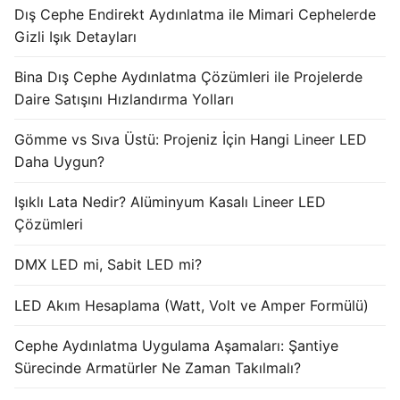
Dış Cephe Endirekt Aydınlatma ile Mimari Cephelerde
Işık Kontrol Sistemleri
Gizli Işık Detayları
DMX Kontrol Sistemleri
Bina Dış Cephe Aydınlatma Çözümleri ile Projelerde
Daire Satışını Hızlandırma Yolları
LED Güç Kaynakları
Gömme vs Sıva Üstü: Projeniz İçin Hangi Lineer LED
İç Mekan LED Driver
Daha Uygun?
Dış Mekan LED Driver
Işıklı Lata Nedir? Alüminyum Kasalı Lineer LED
DMX BİLGİ
Çözümleri
DMX Nedir? Ürün Çeşitleri Nelerdir?
DMX LED mi, Sabit LED mi?
Cephe Animasyon LEDLine Serisi
LED Akım Hesaplama (Watt, Volt ve Amper Formülü)
Cephe Animasyon DOTLED Serisi
Cephe Aydınlatma Uygulama Aşamaları: Şantiye
Sürecinde Armatürler Ne Zaman Takılmalı?
Cephe Animasyon WallWasher Serisi