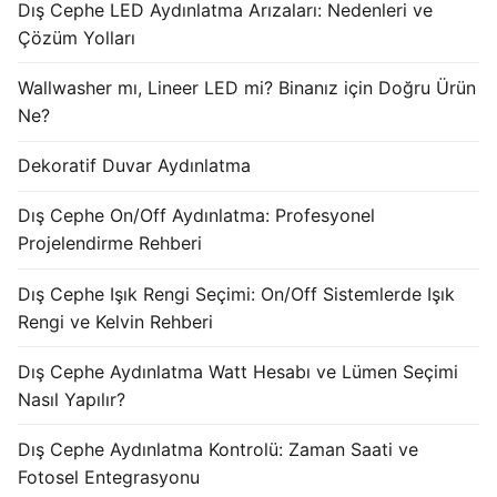
Dış Cephe LED Aydınlatma Arızaları: Nedenleri ve
KATALOG
Çözüm Yolları
İLETİŞİM & SİPARİŞ
Wallwasher mı, Lineer LED mi? Binanız için Doğru Ürün
Ne?
HAKKIMIZDA
Dekoratif Duvar Aydınlatma
SSS
Dış Cephe On/Off Aydınlatma: Profesyonel
BLOG
Projelendirme Rehberi
Turkish
Dış Cephe Işık Rengi Seçimi: On/Off Sistemlerde Işık
English
Rengi ve Kelvin Rehberi
German
Dış Cephe Aydınlatma Watt Hesabı ve Lümen Seçimi
Nasıl Yapılır?
Russian
Dış Cephe Aydınlatma Kontrolü: Zaman Saati ve
Arabic
Fotosel Entegrasyonu