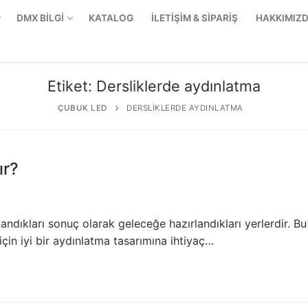
DMX BİLGİ
KATALOG
İLETİŞİM & SİPARİŞ
HAKKIMIZ
Etiket:
Dersliklerde aydınlatma
ÇUBUK LED
DERSLIKLERDE AYDINLATMA
ır?
andıkları sonuç olarak geleceğe hazırlandıkları yerlerdir. Bu
çin iyi bir aydınlatma tasarımına ihtiyaç…
r Ürünler