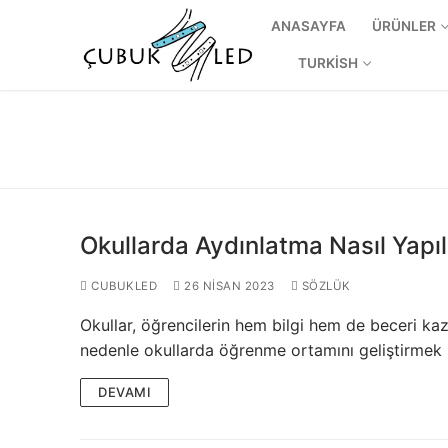
ANASAYFA
ÜRÜNLER
TURKISH
Okullarda Aydınlatma Nasıl Yapıl
CUBUKLED
26 NISAN 2023
SÖZLÜK
Okullar, öğrencilerin hem bilgi hem de beceri kaz
ANASAYFA
nedenle okullarda öğrenme ortamını geliştirmek i
ÜRÜNLER
DEVAMI
Kullanıma Hazı