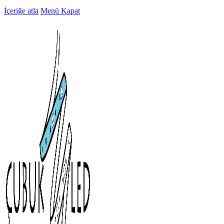
İçeriğe atla
Menü
Kapat