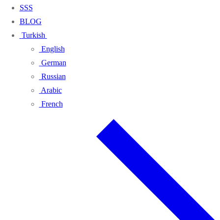
SSS
BLOG
Turkish
English
German
Russian
Arabic
French