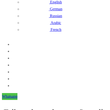
English
German
Russian
Arabic
French
Whatsapp