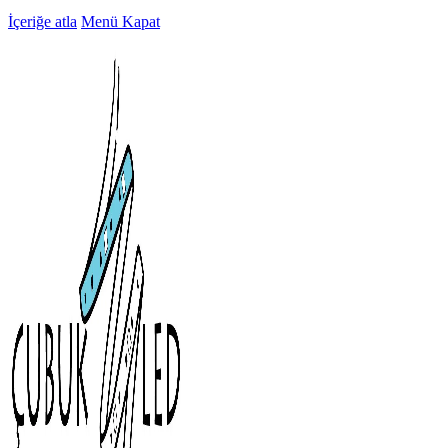
İçeriğe atla
Menü
Kapat