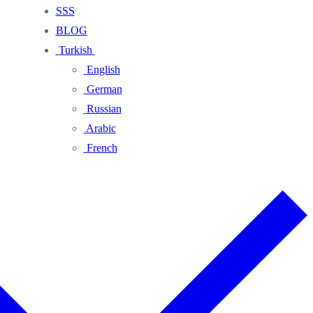
SSS
BLOG
Turkish
English
German
Russian
Arabic
French