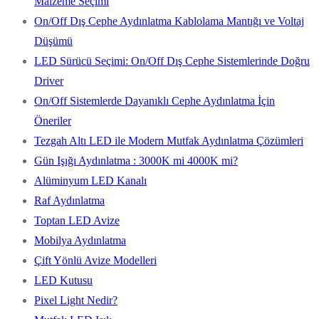
Malzeme Seçimi
On/Off Dış Cephe Aydınlatma Kablolama Mantığı ve Voltaj
Düşümü
LED Sürücü Seçimi: On/Off Dış Cephe Sistemlerinde Doğru
Driver
On/Off Sistemlerde Dayanıklı Cephe Aydınlatma İçin
Öneriler
Tezgah Altı LED ile Modern Mutfak Aydınlatma Çözümleri
Gün Işığı Aydınlatma : 3000K mi 4000K mi?
Alüminyum LED Kanalı
Raf Aydınlatma
Toptan LED Avize
Mobilya Aydınlatma
Çift Yönlü Avize Modelleri
LED Kutusu
Pixel Light Nedir?