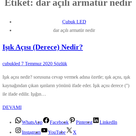
Etiket:
dar açılı armatür nedir
Çubuk LED
dar açılı armatür nedir
Işık Açısı (Derece) Nedir?
cubukled
7 Temmuz 2020
Sözlük
Işık açısı nedir? sorusuna cevap vermek adına özetle; ışık açısı, ışık
kaynağından çıkan ışınların yönünü ifade eder. Işık açısı derece (°)
ile ifade edilir. Işığın…
DEVAMI
WhatsApp
Facebook
Pinterest
LinkedIn
Instagram
YouTube
X