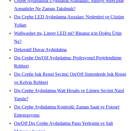
Cephe Aydınlatma Uygulama Aşamaları: Şantiye Sürecinde
Armatürler Ne Zaman Takılmalı?
Dış Cephe LED Aydınlatma Arızaları: Nedenleri ve Çözüm
Yolları
Wallwasher mı, Lineer LED mi? Binanız için Doğru Ürün
Ne?
Dekoratif Duvar Aydınlatma
Dış Cephe On/Off Aydınlatma: Profesyonel Projelendirme
Rehberi
Dış Cephe Işık Rengi Seçimi: On/Off Sistemlerde Işık Rengi
ve Kelvin Rehberi
Dış Cephe Aydınlatma Watt Hesabı ve Lümen Seçimi Nasıl
Yapılır?
Dış Cephe Aydınlatma Kontrolü: Zaman Saati ve Fotosel
Entegrasyonu
On/Off Dış Cephe Aydınlatma Pano Yerleşimi ve Şalt