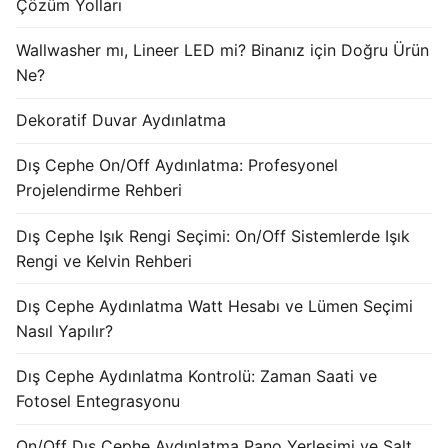
Çözüm Yolları
KATALOG
Wallwasher mı, Lineer LED mi? Binanız için Doğru Ürün
İLETİŞİM & SİPARİŞ
Ne?
HAKKIMIZDA
Dekoratif Duvar Aydınlatma
SSS
Dış Cephe On/Off Aydınlatma: Profesyonel
Projelendirme Rehberi
BLOG
Dış Cephe Işık Rengi Seçimi: On/Off Sistemlerde Işık
Turkish
Rengi ve Kelvin Rehberi
English
Dış Cephe Aydınlatma Watt Hesabı ve Lümen Seçimi
German
Nasıl Yapılır?
Russian
Dış Cephe Aydınlatma Kontrolü: Zaman Saati ve
Fotosel Entegrasyonu
Arabic
On/Off Dış Cephe Aydınlatma Pano Yerleşimi ve Şalt