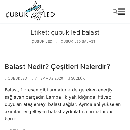
Etiket:
çubuk led balast
ÇUBUK LED
ÇUBUK LED BALAST
Balast Nedir? Çeşitleri Nelerdir?
CUBUKLED
7 TEMMUZ 2020
SÖZLÜK
Balast, floresan gibi armatürlerde gereken enerjiyi
ANASAYFA
sağlayan parçadır. Lamba ilk yakıldığında ihtiyaç
duyulan ateşlemeyi balast sağlar. Ayrıca ani yükselen
ÜRÜNLER
akımları engelleyen balast aydınlatma armatürünü
Kullanıma Hazır Ürünler
korur.…