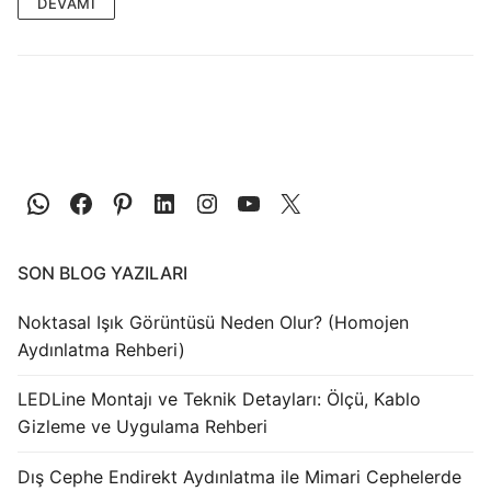
LEDLine (Lineer LED)
DEVAMI
DOTLED
Ultra İnce Lineer Aydınlatma
Yarı Mamül Ürünler
LED Modüller
Sabit Gerilim Şerit LED
SON BLOG YAZILARI
Sabit Gerilim Çubuk LED
Noktasal Işık Görüntüsü Neden Olur? (Homojen
Sabit Akım Çubuk LED
Aydınlatma Rehberi)
LED Profilleri
LEDLine Montajı ve Teknik Detayları: Ölçü, Kablo
Gizleme ve Uygulama Rehberi
Alüminyum LED Profilleri
Dış Cephe Endirekt Aydınlatma ile Mimari Cephelerde
Plastik LED Profilleri