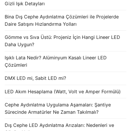
Gizli Işık Detayları
Işık Kontrol Sistemleri
Bina Dış Cephe Aydınlatma Çözümleri ile Projelerde
DMX Kontrol Sistemleri
Daire Satışını Hızlandırma Yolları
LED Güç Kaynakları
Gömme vs Sıva Üstü: Projeniz İçin Hangi Lineer LED
Daha Uygun?
İç Mekan LED Driver
Işıklı Lata Nedir? Alüminyum Kasalı Lineer LED
Dış Mekan LED Driver
Çözümleri
DMX BİLGİ
DMX LED mi, Sabit LED mi?
DMX Nedir? Ürün Çeşitleri Nelerdir?
LED Akım Hesaplama (Watt, Volt ve Amper Formülü)
Cephe Animasyon LEDLine Serisi
Cephe Aydınlatma Uygulama Aşamaları: Şantiye
Cephe Animasyon DOTLED Serisi
Sürecinde Armatürler Ne Zaman Takılmalı?
Cephe Animasyon WallWasher Serisi
Dış Cephe LED Aydınlatma Arızaları: Nedenleri ve