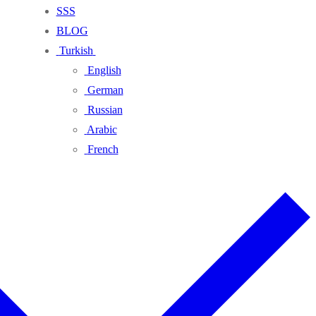
SSS
BLOG
Turkish
English
German
Russian
Arabic
French