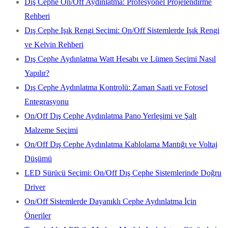
Dış Cephe On/Off Aydınlatma: Profesyonel Projelendirme
Rehberi
Dış Cephe Işık Rengi Seçimi: On/Off Sistemlerde Işık Rengi
ve Kelvin Rehberi
Dış Cephe Aydınlatma Watt Hesabı ve Lümen Seçimi Nasıl
Yapılır?
Dış Cephe Aydınlatma Kontrolü: Zaman Saati ve Fotosel
Entegrasyonu
On/Off Dış Cephe Aydınlatma Pano Yerleşimi ve Şalt
Malzeme Seçimi
On/Off Dış Cephe Aydınlatma Kablolama Mantığı ve Voltaj
Düşümü
LED Sürücü Seçimi: On/Off Dış Cephe Sistemlerinde Doğru
Driver
On/Off Sistemlerde Dayanıklı Cephe Aydınlatma İçin
Öneriler