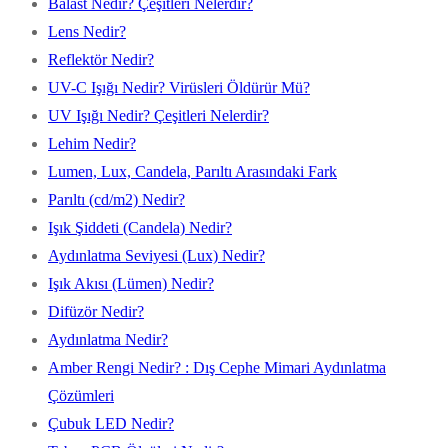
Balast Nedir? Çeşitleri Nelerdir?
Lens Nedir?
Reflektör Nedir?
UV-C Işığı Nedir? Virüsleri Öldürür Mü?
UV Işığı Nedir? Çeşitleri Nelerdir?
Lehim Nedir?
Lumen, Lux, Candela, Parıltı Arasındaki Fark
Parıltı (cd/m2) Nedir?
Işık Şiddeti (Candela) Nedir?
Aydınlatma Seviyesi (Lux) Nedir?
Işık Akısı (Lümen) Nedir?
Difüzör Nedir?
Aydınlatma Nedir?
Amber Rengi Nedir? : Dış Cephe Mimari Aydınlatma
Çözümleri
Çubuk LED Nedir?