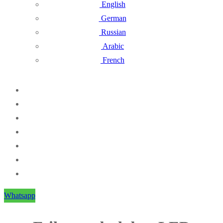
English
German
Russian
Arabic
French
Whatsapp