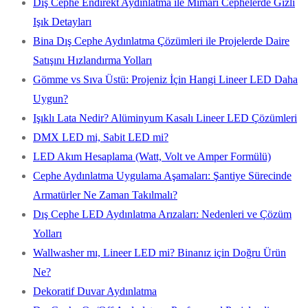
Dış Cephe Endirekt Aydınlatma ile Mimari Cephelerde Gizli
Işık Detayları
Bina Dış Cephe Aydınlatma Çözümleri ile Projelerde Daire
Satışını Hızlandırma Yolları
Gömme vs Sıva Üstü: Projeniz İçin Hangi Lineer LED Daha
Uygun?
Işıklı Lata Nedir? Alüminyum Kasalı Lineer LED Çözümleri
DMX LED mi, Sabit LED mi?
LED Akım Hesaplama (Watt, Volt ve Amper Formülü)
Cephe Aydınlatma Uygulama Aşamaları: Şantiye Sürecinde
Armatürler Ne Zaman Takılmalı?
Dış Cephe LED Aydınlatma Arızaları: Nedenleri ve Çözüm
Yolları
Wallwasher mı, Lineer LED mi? Binanız için Doğru Ürün
Ne?
Dekoratif Duvar Aydınlatma