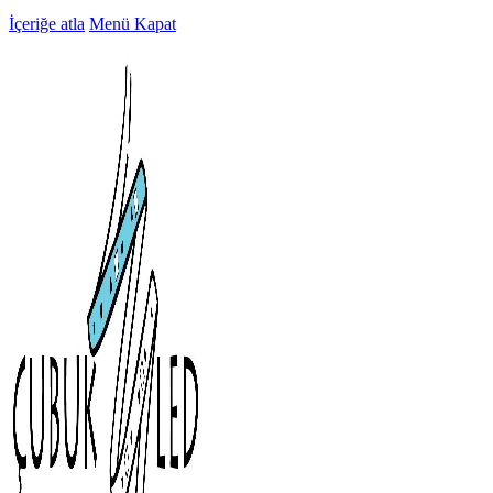
İçeriğe atla
Menü
Kapat