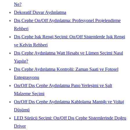
Ne?
Dekoratif Duvar Aydınlatma
Dış Cephe On/Off Aydınlatma: Profesyonel Projelendirme
Rehberi
Dış Cephe Işık Rengi Seçimi: On/Off Sistemlerde Işık Rengi
ve Kelvin Rehberi
Dış Cephe Aydınlatma Watt Hesabı ve Lümen Seçimi Nasıl
Yapılır?
Dış Cephe Aydınlatma Kontrolü: Zaman Saati ve Fotosel
Entegrasyonu
On/Off Dış Cephe Aydınlatma Pano Yerleşimi ve Şalt
Malzeme Seçimi
On/Off Dış Cephe Aydınlatma Kablolama Mantığı ve Voltaj
Düşümü
LED Sürücü Seçimi: On/Off Dış Cephe Sistemlerinde Doğru
Driver