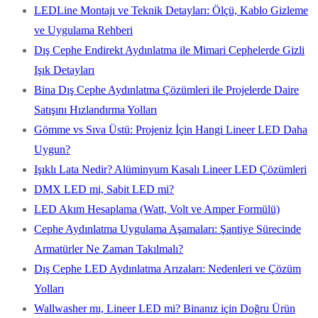
LEDLine Montajı ve Teknik Detayları: Ölçü, Kablo Gizleme
ve Uygulama Rehberi
Dış Cephe Endirekt Aydınlatma ile Mimari Cephelerde Gizli
Işık Detayları
Bina Dış Cephe Aydınlatma Çözümleri ile Projelerde Daire
Satışını Hızlandırma Yolları
Gömme vs Sıva Üstü: Projeniz İçin Hangi Lineer LED Daha
Uygun?
Işıklı Lata Nedir? Alüminyum Kasalı Lineer LED Çözümleri
DMX LED mi, Sabit LED mi?
LED Akım Hesaplama (Watt, Volt ve Amper Formülü)
Cephe Aydınlatma Uygulama Aşamaları: Şantiye Sürecinde
Armatürler Ne Zaman Takılmalı?
Dış Cephe LED Aydınlatma Arızaları: Nedenleri ve Çözüm
Yolları
Wallwasher mı, Lineer LED mi? Binanız için Doğru Ürün