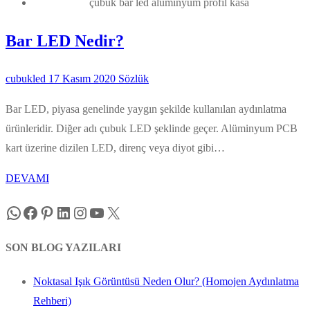
çubuk bar led alüminyum profil kasa
Bar LED Nedir?
cubukled
17 Kasım 2020
Sözlük
Bar LED, piyasa genelinde yaygın şekilde kullanılan aydınlatma
ürünleridir. Diğer adı çubuk LED şeklinde geçer. Alüminyum PCB
kart üzerine dizilen LED, direnç veya diyot gibi…
DEVAMI
WhatsApp
Facebook
Pinterest
LinkedIn
Instagram
YouTube
X
SON BLOG YAZILARI
Noktasal Işık Görüntüsü Neden Olur? (Homojen Aydınlatma
Rehberi)