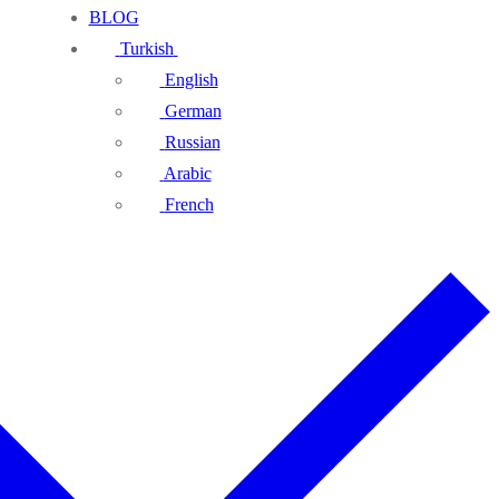
BLOG
Turkish
English
German
Russian
Arabic
French