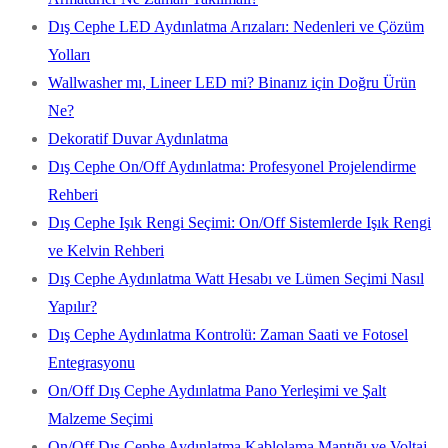
Dış Cephe LED Aydınlatma Arızaları: Nedenleri ve Çözüm
Yolları
Wallwasher mı, Lineer LED mi? Binanız için Doğru Ürün
Ne?
Dekoratif Duvar Aydınlatma
Dış Cephe On/Off Aydınlatma: Profesyonel Projelendirme
Rehberi
Dış Cephe Işık Rengi Seçimi: On/Off Sistemlerde Işık Rengi
ve Kelvin Rehberi
Dış Cephe Aydınlatma Watt Hesabı ve Lümen Seçimi Nasıl
Yapılır?
Dış Cephe Aydınlatma Kontrolü: Zaman Saati ve Fotosel
Entegrasyonu
On/Off Dış Cephe Aydınlatma Pano Yerleşimi ve Şalt
Malzeme Seçimi
On/Off Dış Cephe Aydınlatma Kablolama Mantığı ve Voltaj