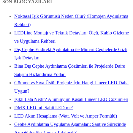
SON BLOG YAZILARI
Noktasal Işık Görüntüsü Neden Olur? (Homojen Aydınlatma
Rehberi)
LEDLine Montajı ve Teknik Detayları: Ölçü, Kablo Gizleme
ve Uygulama Rehberi
Dış Cephe Endirekt Aydınlatma ile Mimari Cephelerde Gizli
Işık Detayları
Bina Dış Cephe Aydınlatma Çözümleri ile Projelerde Daire
Satışını Hızlandırma Yolları
Gömme vs Sıva Üstü: Projeniz İçin Hangi Lineer LED Daha
Uygun?
Işıklı Lata Nedir? Alüminyum Kasalı Lineer LED Çözümleri
DMX LED mi, Sabit LED mi?
LED Akım Hesaplama (Watt, Volt ve Amper Formülü)
Cephe Aydınlatma Uygulama Aşamaları: Şantiye Sürecinde
Armatürler Ne Zaman Takılmalı?