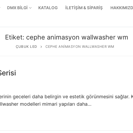
DMX BİLGİ
KATALOG
İLETİŞİM & SİPARİŞ
HAKKIMIZ
Etiket:
cephe animasyon wallwasher wm
ÇUBUK LED
CEPHE ANIMASYON WALLWASHER WM
erisi
inin geceleri daha belirgin ve estetik görünmesini sağlar. 
allwasher modelleri mimari yapıları daha…
r Ürünler