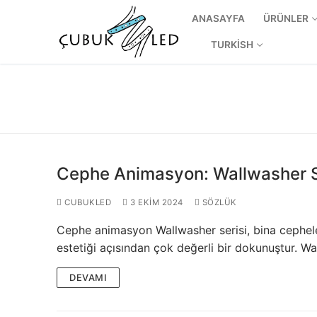
ANASAYFA
ÜRÜNLER
TURKISH
Cephe Animasyon: Wallwasher S
CUBUKLED
3 EKIM 2024
SÖZLÜK
Cephe animasyon Wallwasher serisi, bina cepheler
ANASAYFA
estetiği açısından çok değerli bir dokunuştur. W
ÜRÜNLER
DEVAMI
Kullanıma Hazı