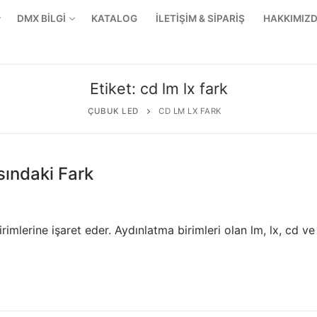
DMX BİLGİ
KATALOG
İLETİŞİM & SİPARİŞ
HAKKIMIZ
Etiket:
cd lm lx fark
ÇUBUK LED
CD LM LX FARK
sındaki Fark
imlerine işaret eder. Aydınlatma birimleri olan lm, lx, cd ve
r Ürünler