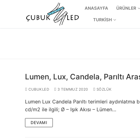
ANASAYFA
ÜRÜNLER
TURKISH
Lumen, Lux, Candela, Parıltı Ara
CUBUKLED
3 TEMMUZ 2020
SÖZLÜK
Lumen Lux Candela Parıltı terimleri aydınlatma bir
ANASAYFA
cd/m2 ile ilgili; Ø – Işık Akısı – Lümen…
ÜRÜNLER
DEVAMI
Kullanıma Hazı