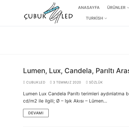
ANASAYFA
ÜRÜNLER
TURKISH
Lumen, Lux, Candela, Parıltı Ara
CUBUKLED
3 TEMMUZ 2020
SÖZLÜK
Lumen Lux Candela Parıltı terimleri aydınlatma bir
ANASAYFA
cd/m2 ile ilgili; Ø – Işık Akısı – Lümen…
ÜRÜNLER
DEVAMI
Kullanıma Hazı