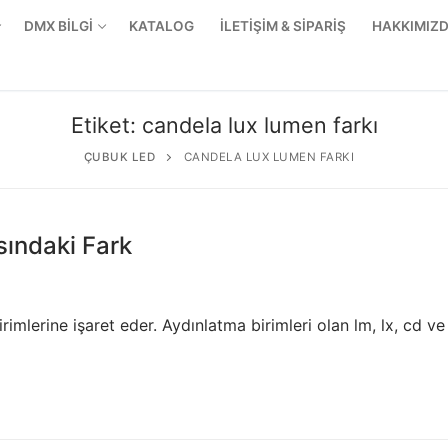
DMX BİLGİ
KATALOG
İLETİŞİM & SİPARİŞ
HAKKIMIZ
Etiket:
candela lux lumen farkı
ÇUBUK LED
CANDELA LUX LUMEN FARKI
sındaki Fark
imlerine işaret eder. Aydınlatma birimleri olan lm, lx, cd ve
r Ürünler