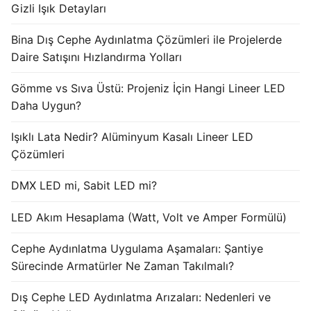
Gizli Işık Detayları
Işık Kontrol Sistemleri
Bina Dış Cephe Aydınlatma Çözümleri ile Projelerde
DMX Kontrol Sistemleri
Daire Satışını Hızlandırma Yolları
LED Güç Kaynakları
Gömme vs Sıva Üstü: Projeniz İçin Hangi Lineer LED
Daha Uygun?
İç Mekan LED Driver
Işıklı Lata Nedir? Alüminyum Kasalı Lineer LED
Dış Mekan LED Driver
Çözümleri
DMX BİLGİ
DMX LED mi, Sabit LED mi?
DMX Nedir? Ürün Çeşitleri Nelerdir?
LED Akım Hesaplama (Watt, Volt ve Amper Formülü)
Cephe Animasyon LEDLine Serisi
Cephe Aydınlatma Uygulama Aşamaları: Şantiye
Cephe Animasyon DOTLED Serisi
Sürecinde Armatürler Ne Zaman Takılmalı?
Cephe Animasyon WallWasher Serisi
Dış Cephe LED Aydınlatma Arızaları: Nedenleri ve