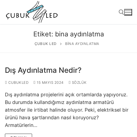
Etiket:
bina aydınlatma
ÇUBUK LED
BINA AYDINLATMA
Dış Aydınlatma Nedir?
CUBUKLED
15 MAYIS 2024
SÖZLÜK
Dış aydınlatma projelerini açık ortamlarda yapıyoruz.
ANASAYFA
Bu durumda kullandığımız aydınlatma armatürü
atmosfer ile irtibat halinde oluyor. Peki, elektriksel bir
ÜRÜNLER
ürünü hava şartlarından nasıl koruyoruz?
Kullanıma Hazır Ürünler
Armatürlerin…