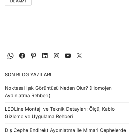
LEDLine (Lineer LED)
DEVAMI
DOTLED
Ultra İnce Lineer Aydınlatma
Yarı Mamül Ürünler
LED Modüller
Sabit Gerilim Şerit LED
SON BLOG YAZILARI
Sabit Gerilim Çubuk LED
Noktasal Işık Görüntüsü Neden Olur? (Homojen
Sabit Akım Çubuk LED
Aydınlatma Rehberi)
LED Profilleri
LEDLine Montajı ve Teknik Detayları: Ölçü, Kablo
Gizleme ve Uygulama Rehberi
Alüminyum LED Profilleri
Dış Cephe Endirekt Aydınlatma ile Mimari Cephelerde
Plastik LED Profilleri