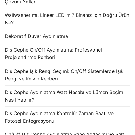
Çözüm Yolları
KATALOG
Wallwasher mı, Lineer LED mi? Binanız için Doğru Ürün
İLETİŞİM & SİPARİŞ
Ne?
HAKKIMIZDA
Dekoratif Duvar Aydınlatma
SSS
Dış Cephe On/Off Aydınlatma: Profesyonel
Projelendirme Rehberi
BLOG
Dış Cephe Işık Rengi Seçimi: On/Off Sistemlerde Işık
Turkish
Rengi ve Kelvin Rehberi
English
Dış Cephe Aydınlatma Watt Hesabı ve Lümen Seçimi
German
Nasıl Yapılır?
Russian
Dış Cephe Aydınlatma Kontrolü: Zaman Saati ve
Fotosel Entegrasyonu
Arabic
On/Off Dış Cephe Aydınlatma Pano Yerleşimi ve Şalt