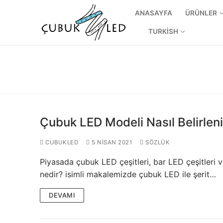
ANASAYFA
ÜRÜNLER
TURKISH
Çubuk LED Modeli Nasıl Belirleni
CUBUKLED
5 NISAN 2021
SÖZLÜK
Piyasada çubuk LED çeşitleri, bar LED çeşitleri v
ANASAYFA
nedir? isimli makalemizde çubuk LED ile şerit…
ÜRÜNLER
DEVAMI
Kullanıma Hazı