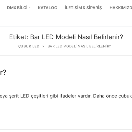
DMX BİLGİ
KATALOG
İLETİŞİM & SİPARİŞ
HAKKIMIZ
Etiket:
Bar LED Modeli Nasıl Belirlenir?
ÇUBUK LED
BAR LED MODELI NASIL BELIRLENIR?
r?
eya şerit LED çeşitleri gibi ifadeler vardır. Daha önce çubu
r Ürünler