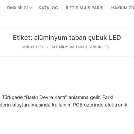
DMX BİLGİ
KATALOG
İLETİŞİM & SİPARİŞ
HAKKIMIZ
Etiket:
alüminyum taban çubuk LED
ÇUBUK LED
ALÜMINYUM TABAN ÇUBUK LED
, Türkçede “Baskı Devre Kartı” anlamına gelir. Farklı
erin oluşturulmasında kullanılır. PCB üzerinde elektronik
r Ürünler