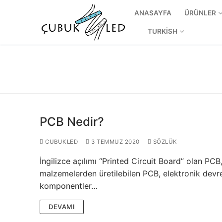
ANASAYFA
ÜRÜNLER
TURKISH
PCB Nedir?
CUBUKLED
3 TEMMUZ 2020
SÖZLÜK
İngilizce açılımı “Printed Circuit Board” olan PCB
ANASAYFA
malzemelerden üretilebilen PCB, elektronik devrel
ÜRÜNLER
komponentler…
Kullanıma Hazı
DEVAMI