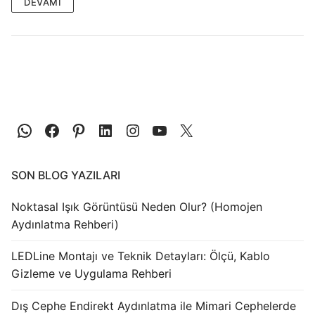
LEDLine (Lineer LED)
DEVAMI
DOTLED
Ultra İnce Lineer Aydınlatma
Yarı Mamül Ürünler
LED Modüller
Sabit Gerilim Şerit LED
SON BLOG YAZILARI
Sabit Gerilim Çubuk LED
Noktasal Işık Görüntüsü Neden Olur? (Homojen
Sabit Akım Çubuk LED
Aydınlatma Rehberi)
LED Profilleri
LEDLine Montajı ve Teknik Detayları: Ölçü, Kablo
Gizleme ve Uygulama Rehberi
Alüminyum LED Profilleri
Dış Cephe Endirekt Aydınlatma ile Mimari Cephelerde
Plastik LED Profilleri