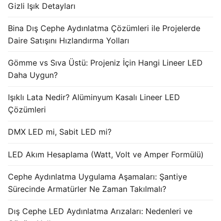
Gizli Işık Detayları
Işık Kontrol Sistemleri
Bina Dış Cephe Aydınlatma Çözümleri ile Projelerde
DMX Kontrol Sistemleri
Daire Satışını Hızlandırma Yolları
LED Güç Kaynakları
Gömme vs Sıva Üstü: Projeniz İçin Hangi Lineer LED
Daha Uygun?
İç Mekan LED Driver
Işıklı Lata Nedir? Alüminyum Kasalı Lineer LED
Dış Mekan LED Driver
Çözümleri
DMX BİLGİ
DMX LED mi, Sabit LED mi?
DMX Nedir? Ürün Çeşitleri Nelerdir?
LED Akım Hesaplama (Watt, Volt ve Amper Formülü)
Cephe Animasyon LEDLine Serisi
Cephe Aydınlatma Uygulama Aşamaları: Şantiye
Cephe Animasyon DOTLED Serisi
Sürecinde Armatürler Ne Zaman Takılmalı?
Cephe Animasyon WallWasher Serisi
Dış Cephe LED Aydınlatma Arızaları: Nedenleri ve