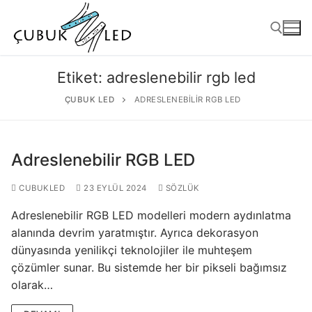
Etiket:
adreslenebilir rgb led
ÇUBUK LED
ADRESLENEBILIR RGB LED
Adreslenebilir RGB LED
CUBUKLED
23 EYLÜL 2024
SÖZLÜK
Adreslenebilir RGB LED modelleri modern aydınlatma
ANASAYFA
alanında devrim yaratmıştır. Ayrıca dekorasyon
dünyasında yenilikçi teknolojiler ile muhteşem
ÜRÜNLER
çözümler sunar. Bu sistemde her bir pikseli bağımsız
Kullanıma Hazır Ürünler
olarak…