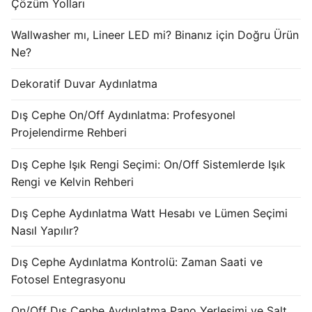
Çözüm Yolları
KATALOG
Wallwasher mı, Lineer LED mi? Binanız için Doğru Ürün
İLETİŞİM & SİPARİŞ
Ne?
HAKKIMIZDA
Dekoratif Duvar Aydınlatma
SSS
Dış Cephe On/Off Aydınlatma: Profesyonel
Projelendirme Rehberi
BLOG
Dış Cephe Işık Rengi Seçimi: On/Off Sistemlerde Işık
Turkish
Rengi ve Kelvin Rehberi
English
Dış Cephe Aydınlatma Watt Hesabı ve Lümen Seçimi
German
Nasıl Yapılır?
Russian
Dış Cephe Aydınlatma Kontrolü: Zaman Saati ve
Fotosel Entegrasyonu
Arabic
On/Off Dış Cephe Aydınlatma Pano Yerleşimi ve Şalt