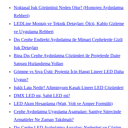
Noktasal Işık Görüntüsü Neden Olur? (Homojen Aydınlatma
Rehberi)
LEDLine Montajı ve Teknik Detayları: Ölçü, Kablo Gizleme
ve Uygulama Rehberi
Dış Cephe Endirekt Aydınlatma ile Mimari Cephelerde Gizli
Işık Detayları
Bina Dış Cephe Aydınlatma Çözümleri ile Projelerde Daire
Satışını Hızlandırma Yolları
Gömme vs Sıva Üstü: Projeniz İçin Hangi Lineer LED Daha
Uygun?
Işıklı Lata Nedir? Alüminyum Kasalı Lineer LED Çözümleri
DMX LED mi, Sabit LED mi?
LED Akım Hesaplama (Watt, Volt ve Amper Formülü)
Cephe Aydınlatma Uygulama Aşamaları: Şantiye Sürecinde
Armatürler Ne Zaman Takılmalı?
Dış Cephe LED Aydınlatma Arızaları: Nedenleri ve Çözüm