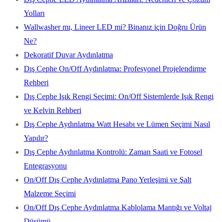
Yolları
Wallwasher mı, Lineer LED mi? Binanız için Doğru Ürün
Ne?
Dekoratif Duvar Aydınlatma
Dış Cephe On/Off Aydınlatma: Profesyonel Projelendirme
Rehberi
Dış Cephe Işık Rengi Seçimi: On/Off Sistemlerde Işık Rengi
ve Kelvin Rehberi
Dış Cephe Aydınlatma Watt Hesabı ve Lümen Seçimi Nasıl
Yapılır?
Dış Cephe Aydınlatma Kontrolü: Zaman Saati ve Fotosel
Entegrasyonu
On/Off Dış Cephe Aydınlatma Pano Yerleşimi ve Şalt
Malzeme Seçimi
On/Off Dış Cephe Aydınlatma Kablolama Mantığı ve Voltaj
Düşümü