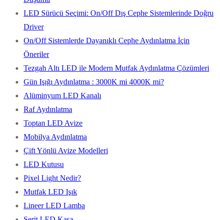
LED Sürücü Seçimi: On/Off Dış Cephe Sistemlerinde Doğru
Driver
On/Off Sistemlerde Dayanıklı Cephe Aydınlatma İçin
Öneriler
Tezgah Altı LED ile Modern Mutfak Aydınlatma Çözümleri
Gün Işığı Aydınlatma : 3000K mi 4000K mi?
Alüminyum LED Kanalı
Raf Aydınlatma
Toptan LED Avize
Mobilya Aydınlatma
Çift Yönlü Avize Modelleri
LED Kutusu
Pixel Light Nedir?
Mutfak LED Işık
Lineer LED Lamba
Şerit LED Kasa