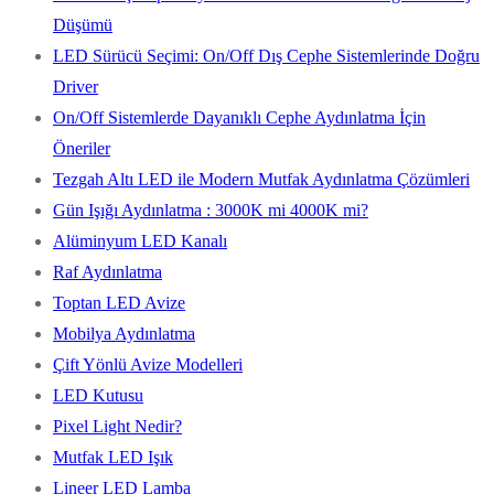
Düşümü
LED Sürücü Seçimi: On/Off Dış Cephe Sistemlerinde Doğru
Driver
On/Off Sistemlerde Dayanıklı Cephe Aydınlatma İçin
Öneriler
Tezgah Altı LED ile Modern Mutfak Aydınlatma Çözümleri
Gün Işığı Aydınlatma : 3000K mi 4000K mi?
Alüminyum LED Kanalı
Raf Aydınlatma
Toptan LED Avize
Mobilya Aydınlatma
Çift Yönlü Avize Modelleri
LED Kutusu
Pixel Light Nedir?
Mutfak LED Işık
Lineer LED Lamba