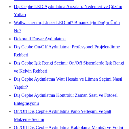
Dış Cephe LED Aydınlatma Arızaları: Nedenleri ve Çözüm
Yolları
Wallwasher mı, Lineer LED mi? Binanız için Doğru Ürün
Ne?
Dekoratif Duvar Aydınlatma
Dış Cephe On/Off Aydınlatma: Profesyonel Projelendirme
Rehberi
Dış Cephe Işık Rengi Seçimi: On/Off Sistemlerde Işık Rengi
ve Kelvin Rehberi
Dış Cephe Aydınlatma Watt Hesabı ve Lümen Seçimi Nasıl
Yapılır?
Dış Cephe Aydınlatma Kontrolü: Zaman Saati ve Fotosel
Entegrasyonu
On/Off Dış Cephe Aydınlatma Pano Yerleşimi ve Şalt
Malzeme Seçimi
On/Off Dış Cephe Aydınlatma Kablolama Mantığı ve Voltaj