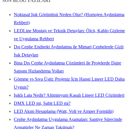
SON BLOG YAZILARI
Noktasal Işık Görüntüsü Neden Olur? (Homojen Aydınlatma
Rehberi)
LEDLine Montajı ve Teknik Detayları: Ölçü, Kablo Gizleme
ve Uygulama Rehberi
Dış Cephe Endirekt Aydınlatma ile Mimari Cephelerde Gizli
Işık Detayları
Bina Dış Cephe Aydınlatma Çözümleri ile Projelerde Daire
Satışını Hızlandırma Yolları
Gömme vs Sıva Üstü: Projeniz İçin Hangi Lineer LED Daha
Uygun?
Işıklı Lata Nedir? Alüminyum Kasalı Lineer LED Çözümleri
DMX LED mi, Sabit LED mi?
LED Akım Hesaplama (Watt, Volt ve Amper Formülü)
Cephe Aydınlatma Uygulama Aşamaları: Şantiye Sürecinde
Armatürler Ne Zaman Takılmalı?