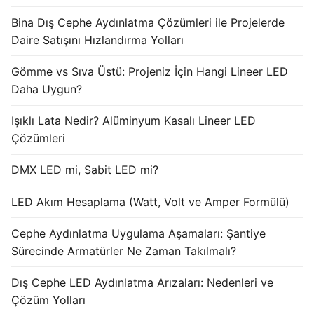
Bina Dış Cephe Aydınlatma Çözümleri ile Projelerde
Işık Kontrol Sistemleri
Daire Satışını Hızlandırma Yolları
DMX Kontrol Sistemleri
Gömme vs Sıva Üstü: Projeniz İçin Hangi Lineer LED
LED Güç Kaynakları
Daha Uygun?
İç Mekan LED Driver
Işıklı Lata Nedir? Alüminyum Kasalı Lineer LED
Çözümleri
Dış Mekan LED Driver
DMX LED mi, Sabit LED mi?
DMX BİLGİ
LED Akım Hesaplama (Watt, Volt ve Amper Formülü)
DMX Nedir? Ürün Çeşitleri Nelerdir?
Cephe Aydınlatma Uygulama Aşamaları: Şantiye
Cephe Animasyon LEDLine Serisi
Sürecinde Armatürler Ne Zaman Takılmalı?
Cephe Animasyon DOTLED Serisi
Dış Cephe LED Aydınlatma Arızaları: Nedenleri ve
Cephe Animasyon WallWasher Serisi
Çözüm Yolları