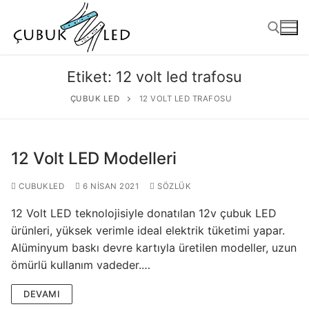
Etiket:
12 volt led trafosu
ÇUBUK LED
12 VOLT LED TRAFOSU
12 Volt LED Modelleri
CUBUKLED
6 NISAN 2021
SÖZLÜK
12 Volt LED teknolojisiyle donatılan 12v çubuk LED
ANASAYFA
ürünleri, yüksek verimle ideal elektrik tüketimi yapar.
Alüminyum baskı devre kartıyla üretilen modeller, uzun
ÜRÜNLER
ömürlü kullanım vadeder.…
Kullanıma Hazır Ürünler
DEVAMI