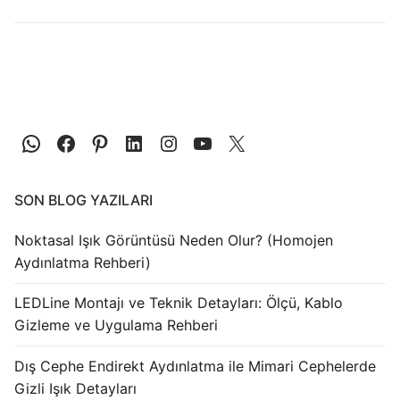
LEDLine (Lineer LED)
DOTLED
Ultra İnce Lineer Aydınlatma
Yarı Mamül Ürünler
LED Modüller
Sabit Gerilim Şerit LED
SON BLOG YAZILARI
Sabit Gerilim Çubuk LED
Noktasal Işık Görüntüsü Neden Olur? (Homojen
Aydınlatma Rehberi)
Sabit Akım Çubuk LED
LEDLine Montajı ve Teknik Detayları: Ölçü, Kablo
LED Profilleri
Gizleme ve Uygulama Rehberi
Alüminyum LED Profilleri
Dış Cephe Endirekt Aydınlatma ile Mimari Cephelerde
Gizli Işık Detayları
Plastik LED Profilleri