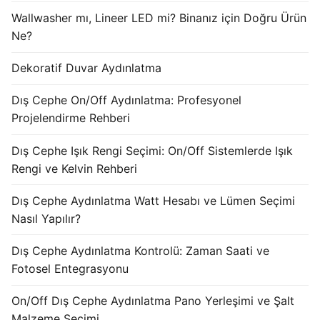
KATALOG
Wallwasher mı, Lineer LED mi? Binanız için Doğru Ürün
Ne?
İLETİŞİM & SİPARİŞ
Dekoratif Duvar Aydınlatma
HAKKIMIZDA
Dış Cephe On/Off Aydınlatma: Profesyonel
SSS
Projelendirme Rehberi
BLOG
Dış Cephe Işık Rengi Seçimi: On/Off Sistemlerde Işık
Rengi ve Kelvin Rehberi
Turkish
Dış Cephe Aydınlatma Watt Hesabı ve Lümen Seçimi
English
Nasıl Yapılır?
German
Dış Cephe Aydınlatma Kontrolü: Zaman Saati ve
Russian
Fotosel Entegrasyonu
Arabic
On/Off Dış Cephe Aydınlatma Pano Yerleşimi ve Şalt
Malzeme Seçimi