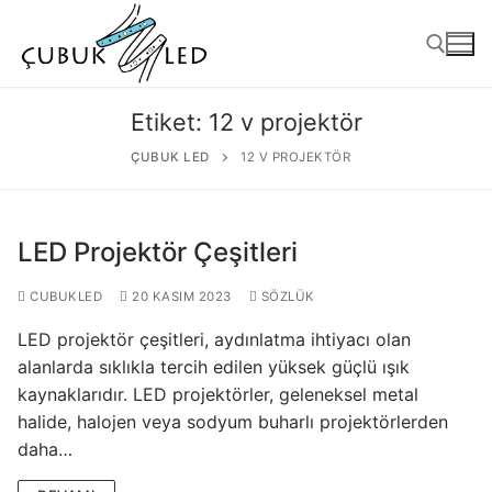
Etiket:
12 v projektör
ÇUBUK LED
12 V PROJEKTÖR
LED Projektör Çeşitleri
CUBUKLED
20 KASIM 2023
SÖZLÜK
LED projektör çeşitleri, aydınlatma ihtiyacı olan
ANASAYFA
alanlarda sıklıkla tercih edilen yüksek güçlü ışık
kaynaklarıdır. LED projektörler, geleneksel metal
ÜRÜNLER
halide, halojen veya sodyum buharlı projektörlerden
Kullanıma Hazır Ürünler
daha…