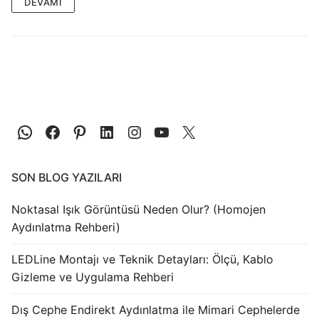
LEDLine (Lineer LED)
DEVAMI
DOTLED
Ultra İnce Lineer Aydınlatma
Yarı Mamül Ürünler
LED Modüller
Sabit Gerilim Şerit LED
SON BLOG YAZILARI
Sabit Gerilim Çubuk LED
Noktasal Işık Görüntüsü Neden Olur? (Homojen
Sabit Akım Çubuk LED
Aydınlatma Rehberi)
LED Profilleri
LEDLine Montajı ve Teknik Detayları: Ölçü, Kablo
Gizleme ve Uygulama Rehberi
Alüminyum LED Profilleri
Dış Cephe Endirekt Aydınlatma ile Mimari Cephelerde
Plastik LED Profilleri