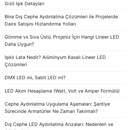
Gizli Işık Detayları
Işık Kontrol Sistemleri
Bina Dış Cephe Aydınlatma Çözümleri ile Projelerde
DMX Kontrol Sistemleri
Daire Satışını Hızlandırma Yolları
LED Güç Kaynakları
Gömme vs Sıva Üstü: Projeniz İçin Hangi Lineer LED
Daha Uygun?
İç Mekan LED Driver
Işıklı Lata Nedir? Alüminyum Kasalı Lineer LED
Dış Mekan LED Driver
Çözümleri
DMX BİLGİ
DMX LED mi, Sabit LED mi?
DMX Nedir? Ürün Çeşitleri Nelerdir?
LED Akım Hesaplama (Watt, Volt ve Amper Formülü)
Cephe Animasyon LEDLine Serisi
Cephe Aydınlatma Uygulama Aşamaları: Şantiye
Cephe Animasyon DOTLED Serisi
Sürecinde Armatürler Ne Zaman Takılmalı?
Cephe Animasyon WallWasher Serisi
Dış Cephe LED Aydınlatma Arızaları: Nedenleri ve