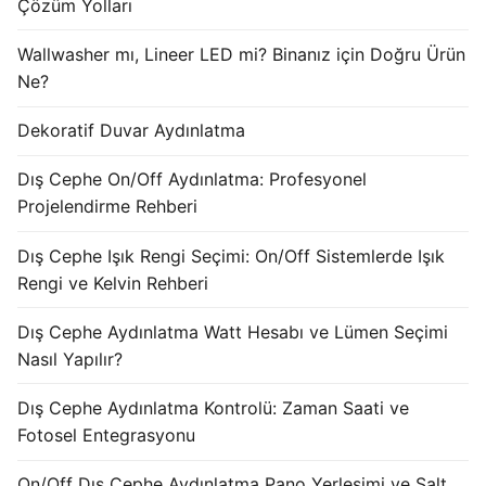
Çözüm Yolları
KATALOG
Wallwasher mı, Lineer LED mi? Binanız için Doğru Ürün
İLETİŞİM & SİPARİŞ
Ne?
HAKKIMIZDA
Dekoratif Duvar Aydınlatma
SSS
Dış Cephe On/Off Aydınlatma: Profesyonel
Projelendirme Rehberi
BLOG
Dış Cephe Işık Rengi Seçimi: On/Off Sistemlerde Işık
Turkish
Rengi ve Kelvin Rehberi
English
Dış Cephe Aydınlatma Watt Hesabı ve Lümen Seçimi
German
Nasıl Yapılır?
Russian
Dış Cephe Aydınlatma Kontrolü: Zaman Saati ve
Fotosel Entegrasyonu
Arabic
On/Off Dış Cephe Aydınlatma Pano Yerleşimi ve Şalt