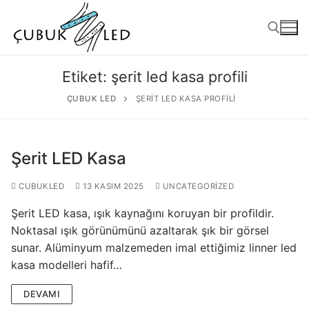
Etiket:
şerit led kasa profili
ÇUBUK LED
ŞERIT LED KASA PROFILI
Şerit LED Kasa
CUBUKLED
13 KASIM 2025
UNCATEGORIZED
Şerit LED kasa, ışık kaynağını koruyan bir profildir.
ANASAYFA
Noktasal ışık görünümünü azaltarak şık bir görsel
sunar. Alüminyum malzemeden imal ettiğimiz linner led
ÜRÜNLER
kasa modelleri hafif…
Kullanıma Hazır Ürünler
DEVAMI