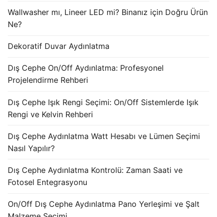
KATALOG
Wallwasher mı, Lineer LED mi? Binanız için Doğru Ürün
Ne?
İLETİŞİM & SİPARİŞ
Dekoratif Duvar Aydınlatma
HAKKIMIZDA
Dış Cephe On/Off Aydınlatma: Profesyonel
SSS
Projelendirme Rehberi
BLOG
Dış Cephe Işık Rengi Seçimi: On/Off Sistemlerde Işık
Rengi ve Kelvin Rehberi
Turkish
Dış Cephe Aydınlatma Watt Hesabı ve Lümen Seçimi
English
Nasıl Yapılır?
German
Dış Cephe Aydınlatma Kontrolü: Zaman Saati ve
Russian
Fotosel Entegrasyonu
Arabic
On/Off Dış Cephe Aydınlatma Pano Yerleşimi ve Şalt
Malzeme Seçimi