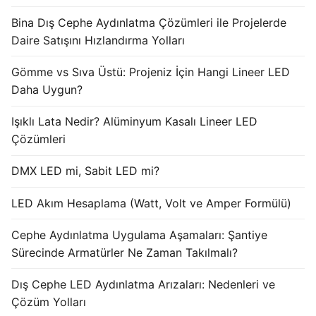
Bina Dış Cephe Aydınlatma Çözümleri ile Projelerde
Işık Kontrol Sistemleri
Daire Satışını Hızlandırma Yolları
DMX Kontrol Sistemleri
Gömme vs Sıva Üstü: Projeniz İçin Hangi Lineer LED
LED Güç Kaynakları
Daha Uygun?
İç Mekan LED Driver
Işıklı Lata Nedir? Alüminyum Kasalı Lineer LED
Çözümleri
Dış Mekan LED Driver
DMX LED mi, Sabit LED mi?
DMX BİLGİ
LED Akım Hesaplama (Watt, Volt ve Amper Formülü)
DMX Nedir? Ürün Çeşitleri Nelerdir?
Cephe Aydınlatma Uygulama Aşamaları: Şantiye
Cephe Animasyon LEDLine Serisi
Sürecinde Armatürler Ne Zaman Takılmalı?
Cephe Animasyon DOTLED Serisi
Dış Cephe LED Aydınlatma Arızaları: Nedenleri ve
Cephe Animasyon WallWasher Serisi
Çözüm Yolları