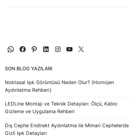
LEDLine (Lineer LED)
DOTLED
Ultra İnce Lineer Aydınlatma
Yarı Mamül Ürünler
LED Modüller
Sabit Gerilim Şerit LED
SON BLOG YAZILARI
Sabit Gerilim Çubuk LED
Noktasal Işık Görüntüsü Neden Olur? (Homojen
Aydınlatma Rehberi)
Sabit Akım Çubuk LED
LEDLine Montajı ve Teknik Detayları: Ölçü, Kablo
LED Profilleri
Gizleme ve Uygulama Rehberi
Alüminyum LED Profilleri
Dış Cephe Endirekt Aydınlatma ile Mimari Cephelerde
Gizli Işık Detayları
Plastik LED Profilleri