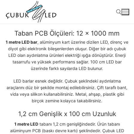
Taban PCB Ölçüleri:
12 x 1000 mm
1 metre LED bar
, alüminyum kart üzerine dizilen LED, direnç ve
diyot gibi elektronik bileşenlerden oluşur. Diğer bir adı çubuk
LED olan aydınlatma ürünleri elektriği ışığa dönüştürür. Enerji
tasarrufu ve yüksek performans sağlar. 100 cm LED bar
üzerinde farklı sayılarda LED bulunur.
LED barlar esnek değildir. Çubuk şeklindeki aydınlatma
araçlarını düz bir şekilde montaj edilebilirsiniz. Çift taraflı bant,
vida veya silikon kullanabilirsiniz. Metal, ahşap, plastik gibi
ANASAYFA
birçok zemine kolayca takabilirsiniz.
ÜRÜNLER
1,2 cm Genişlik x 100 cm Uzunluk
Kullanıma Hazır Ürünler
1 metre LED
tabanı 1,2 cm genişliğindedir. Ürün tabanı
alüminyum PCB (baskı devre kartı) şeklindedir. Çubuk LED