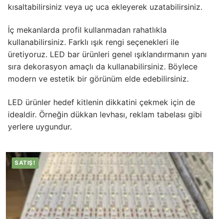
kısaltabilirsiniz veya uç uca ekleyerek uzatabilirsiniz.
KATALOG
İç mekanlarda profil kullanmadan rahatlıkla
İLETİŞİM & SİPARİŞ
kullanabilirsiniz. Farklı ışık rengi seçenekleri ile
HAKKIMIZDA
üretiyoruz. LED bar ürünleri genel ışıklandırmanın yanı
sıra dekorasyon amaçlı da kullanabilirsiniz. Böylece
SSS
modern ve estetik bir görünüm elde edebilirsiniz.
BLOG
LED ürünler hedef kitlenin dikkatini çekmek için de
idealdir. Örneğin dükkan levhası, reklam tabelası gibi
Turkish
yerlere uygundur.
English
German
SATIŞ!
Russian
Arabic