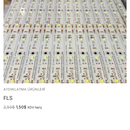
French
AYDINLATMA ÜRÜNLERI
FLS
2,50
$
1,50
$
KDV hariç