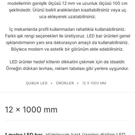
LEDLine (Lineer LED)
modellerinin genişlik ölçüsü 12 mm ve uzunluk ölçüsü 100 cm
şeklindedir. Ürünü belirli aralıklardan kısaltabilirsiniz veya uç
DOTLED
uca ekleyerek uzatabilirsiniz.
Ultra İnce Lineer Aydınlatma
İç mekanlarda profil kullanmadan rahatlıkla kullanabilirsiniz.
Farklı ışık rengi seçenekleri ile üretiyoruz. LED bar ürünleri genel
Yarı Mamül Ürünler
ışıklandırmanın yanı sıra dekorasyon amaçlı da kullanabilirsiniz.
Böylece modern ve estetik bir görünüm elde edebilirsiniz.
LED Modüller
LED ürünler hedef kitlenin dikkatini çekmek için de idealdir.
Sabit Gerilim Şerit LED
Örneğin dükkan levhası, reklam tabelası gibi yerlere uygundur.
Sabit Gerilim Çubuk LED
ÇUBUK LED
ÜRÜNLER
12 X 1000 MM
Sabit Akım Çubuk LED
LED Profilleri
12 x 1000 mm
Alüminyum LED Profilleri
Plastik LED Profilleri
1 metre LED bar
, alüminyum kart üzerine dizilen LED,