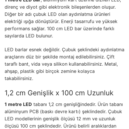
direnç ve diyot gibi elektronik bileşenlerden oluşur.
Işık Kontrol Sistemleri
Diğer bir adı çubuk LED olan aydınlatma ürünleri
elektriği ışığa dönüştürür. Enerji tasarrufu ve yüksek
DMX Kontrol Sistemleri
performans sağlar. 100 cm LED bar üzerinde farklı
LED Güç Kaynakları
sayılarda LED bulunur.
İç Mekan LED Driver
LED barlar esnek değildir. Çubuk şeklindeki aydınlatma
araçlarını düz bir şekilde montaj edilebilirsiniz. Çift
Dış Mekan LED Driver
taraflı bant, vida veya silikon kullanabilirsiniz. Metal,
ahşap, plastik gibi birçok zemine kolayca
DMX BİLGİ
takabilirsiniz.
DMX Nedir? Ürün Çeşitleri Nelerdir?
1,2 cm Genişlik x 100 cm Uzunluk
Cephe Animasyon LEDLine Serisi
1 metre LED
tabanı 1,2 cm genişliğindedir. Ürün tabanı
Cephe Animasyon DOTLED Serisi
alüminyum PCB (baskı devre kartı) şeklindedir. Çubuk
LED modellerinin genişlik ölçüsü 12 mm ve uzunluk
Cephe Animasyon WallWasher Serisi
ölçüsü 100 cm şeklindedir. Ürünü belirli aralıklardan