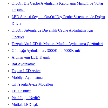
On/Off Dış Cephe Aydınlatma Kablolama Mantığı ve Voltaj
Düşümü
LED Sürücü Seçimi: On/Off Dış Cephe Sistemlerinde Doğru
Driver
On/Off Sistemlerde Dayanıklı Cephe Aydınlatma İçin
Öneriler
Tezgah Altı LED ile Modern Mutfak Aydınlatma Çözümleri
Gün Işığı Aydınlatma : 3000K mi 4000K mi?
Alüminyum LED Kanalı
Raf Aydınlatma
Toptan LED Avize
Mobilya Aydınlatma
Çift Yönlü Avize Modelleri
LED Kutusu
Pixel Light Nedir?
Mutfak LED Işık