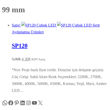
99 mm
Satış!
Aydınlatma Ürünleri
SP120
Orijinal
Şu
5,00
$
4,30
$
KDV hariç
fiyat:
andaki
*Not: Proje bazlı fiyat verilir. Detaylar için iletişime geçiniz.
5,00$.
fiyat:
Güç Girişi: Sabit Akım Renk Seçenekleri: 2200K, 2700K,
4,30$.
3000K, 4000K, 5000K, 6500K, Kırmızı, Yeşil, Mavi, Amber
LED…
WhatsApp
Facebook
Pinterest
LinkedIn
Instagram
YouTube
X