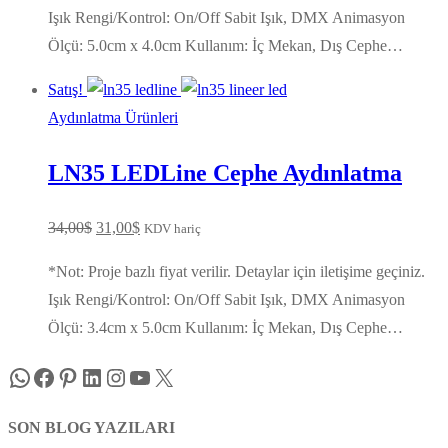
37,00$.
fiyat:
Işık Rengi/Kontrol: On/Off Sabit Işık, DMX Animasyon
34,00$.
Ölçü: 5.0cm x 4.0cm Kullanım: İç Mekan, Dış Cephe…
Satış!
Aydınlatma Ürünleri
LN35 LEDLine Cephe Aydınlatma
Orijinal
Şu
34,00
$
31,00
$
KDV hariç
fiyat:
andaki
*Not: Proje bazlı fiyat verilir. Detaylar için iletişime geçiniz.
34,00$.
fiyat:
Işık Rengi/Kontrol: On/Off Sabit Işık, DMX Animasyon
31,00$.
Ölçü: 3.4cm x 5.0cm Kullanım: İç Mekan, Dış Cephe…
WhatsApp
Facebook
Pinterest
LinkedIn
Instagram
YouTube
X
SON BLOG YAZILARI