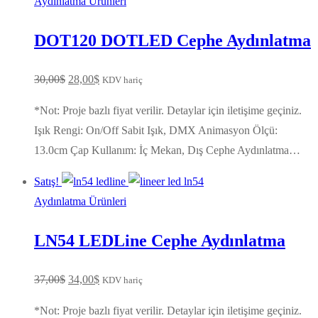
Aydınlatma Ürünleri
DOT120 DOTLED Cephe Aydınlatma
Orijinal
Şu
30,00
$
28,00
$
KDV hariç
fiyat:
andaki
*Not: Proje bazlı fiyat verilir. Detaylar için iletişime geçiniz.
30,00$.
fiyat:
Işık Rengi: On/Off Sabit Işık, DMX Animasyon Ölçü:
28,00$.
13.0cm Çap Kullanım: İç Mekan, Dış Cephe Aydınlatma…
Satış!
Aydınlatma Ürünleri
LN54 LEDLine Cephe Aydınlatma
Orijinal
Şu
37,00
$
34,00
$
KDV hariç
fiyat:
andaki
*Not: Proje bazlı fiyat verilir. Detaylar için iletişime geçiniz.