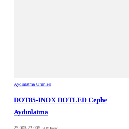
Aydınlatma Ürünleri
DOT85-INOX DOTLED Cephe
Aydınlatma
Orijinal
Şu
25,00
$
23,00
$
KDV hariç