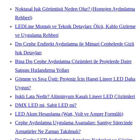
Noktasal Işık Görüntüsü Neden Olur? (Homojen Aydınlatma
Rehberi)
LEDLine Montajı ve Teknik Detayları: Ölçü, Kablo Gizleme
ve Uygulama Rehberi
Dış Cephe Endirekt Aydınlatma ile Mimari Cephelerde Gizli
Işık Detayları
Bina Dış Cephe Aydınlatma Çözümleri ile Projelerde Daire
Satışını Hızlandırma Yolları
Gömme vs Sıva Üstü: Projeniz İçin Hangi Lineer LED Daha
Uygun?
Işıklı Lata Nedir? Alüminyum Kasalı Lineer LED Çözümleri
DMX LED mi, Sabit LED mi?
LED Akım Hesaplama (Watt, Volt ve Amper Formülü)
Cephe Aydınlatma Uygulama Aşamaları: Şantiye Sürecinde
Armatürler Ne Zaman Takılmalı?