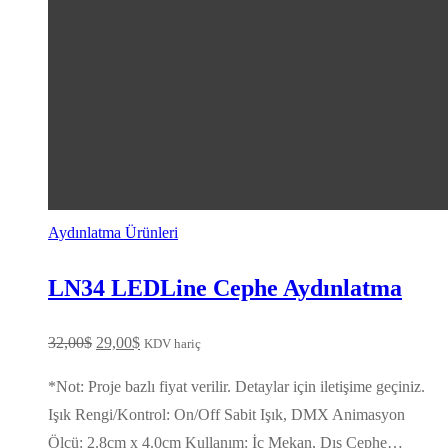
Aydınlatma Ürünleri
LN34 LEDLine Cephe Aydınlatma
Orijinal
Şu
32,00
$
29,00
$
KDV hariç
fiyat:
andaki
*Not: Proje bazlı fiyat verilir. Detaylar için iletişime geçiniz.
32,00$.
fiyat:
Işık Rengi/Kontrol: On/Off Sabit Işık, DMX Animasyon
29,00$.
Ölçü: 2.8cm x 4.0cm Kullanım: İç Mekan, Dış Cephe…