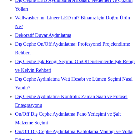
Dış Cephe LED Aydınlatma Arızaları: Nedenleri ve Çözüm
Yolları
Wallwasher mı, Lineer LED mi? Binanız için Doğru Ürün
Ne?
Dekoratif Duvar Aydınlatma
Dış Cephe On/Off Aydınlatma: Profesyonel Projelendirme
Rehberi
Dış Cephe Işık Rengi Seçimi: On/Off Sistemlerde Işık Rengi
ve Kelvin Rehberi
Dış Cephe Aydınlatma Watt Hesabı ve Lümen Seçimi Nasıl
Yapılır?
Dış Cephe Aydınlatma Kontrolü: Zaman Saati ve Fotosel
Entegrasyonu
On/Off Dış Cephe Aydınlatma Pano Yerleşimi ve Şalt
Malzeme Seçimi
On/Off Dış Cephe Aydınlatma Kablolama Mantığı ve Voltaj