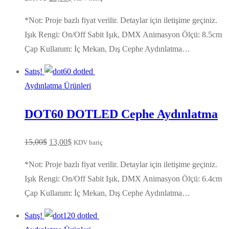
fiyat:
andaki
*Not: Proje bazlı fiyat verilir. Detaylar için iletişime geçiniz.
25,00$.
fiyat:
Işık Rengi: On/Off Sabit Işık, DMX Animasyon Ölçü: 8.5cm
23,00$.
Çap Kullanım: İç Mekan, Dış Cephe Aydınlatma…
Satış!
Aydınlatma Ürünleri
DOT60 DOTLED Cephe Aydınlatma
Orijinal
Şu
15,00
$
13,00
$
KDV hariç
fiyat:
andaki
*Not: Proje bazlı fiyat verilir. Detaylar için iletişime geçiniz.
15,00$.
fiyat:
Işık Rengi: On/Off Sabit Işık, DMX Animasyon Ölçü: 6.4cm
13,00$.
Çap Kullanım: İç Mekan, Dış Cephe Aydınlatma…
Satış!