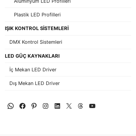
Alüminyum LED Profilleri
KATALOG
Plastik LED Profilleri
İLETİŞİM & SİPARİŞ
IŞIK KONTROL SİSTEMLERİ
HAKKIMIZDA
DMX Kontrol Sistemleri
SSS
LED GÜÇ KAYNAKLARI
BLOG
İç Mekan LED Driver
Turkish
Dış Mekan LED Driver
English
German
Russian
Arabic