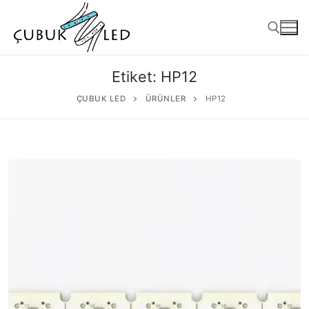
Etiket:
HP12
ÇUBUK LED
ÜRÜNLER
HP12
ANASAYFA
ÜRÜNLER
Kullanıma Hazır Ürünler