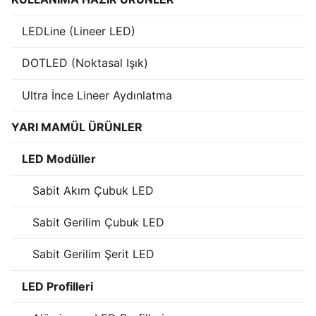
Işık Kontrol Sistemleri
LEDLine (Lineer LED)
DMX Kontrol Sistemleri
DOTLED (Noktasal Işık)
LED Güç Kaynakları
Ultra İnce Lineer Aydınlatma
İç Mekan LED Driver
YARI MAMÜL ÜRÜNLER
Dış Mekan LED Driver
LED Modüller
DMX BİLGİ
Sabit Akım Çubuk LED
DMX Nedir? Ürün Çeşitleri Nelerdir?
Sabit Gerilim Çubuk LED
Cephe Animasyon LEDLine Serisi
Sabit Gerilim Şerit LED
Cephe Animasyon DOTLED Serisi
LED Profilleri
Cephe Animasyon WallWasher Serisi