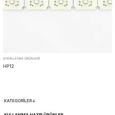
LEDLine (Lineer LED)
DOTLED
Ultra İnce Lineer Aydınlatma
Yarı Mamül Ürünler
LED Modüller
Sabit Gerilim Şerit LED
AYDINLATMA ÜRÜNLERI
HP12
Sabit Gerilim Çubuk LED
Sabit Akım Çubuk LED
LED Profilleri
KATEGORILER↓
Alüminyum LED Profilleri
Plastik LED Profilleri
KULLANIMA HAZIR ÜRÜNLER