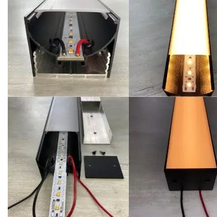
Animation de façade Série WallWasher
CATALOGUE
CONTACT & COMMANDE
À PROPOS DE NOUS
FAQ
BLOG
French
Turkish
English
German
Russian