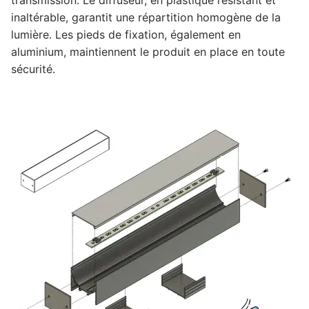
LEDLine (LED linéaire)
inaltérable, garantit une répartition homogène de la
DOTLED
lumière. Les pieds de fixation, également en
aluminium, maintiennent le produit en place en toute
Éclairage linéaire ultra-mince
sécurité.
Produits semi-finis
Modules LED
Bande LED à tension constante
Barre LED à tension constante
Barre de courant constant LED
Profilés LED
Profilés LED en aluminium
Profilés LED en plastique