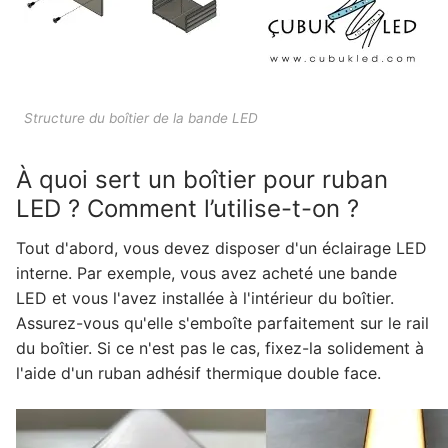
Systèmes de contrôle d'éclairage
Systèmes de contrôle DMX
Alimentations LED
Structure du boîtier de la bande LED
Pilote LED intérieur
À quoi sert un boîtier pour ruban
LED ? Comment l’utilise-t-on ?
Pilote LED extérieur
Tout d'abord, vous devez disposer d'un éclairage LED
INFORMATIONS DMX
interne. Par exemple, vous avez acheté une bande
Qu'est-ce que le DMX ? Quels sont les
LED et vous l'avez installée à l'intérieur du boîtier.
différents types de produits ?
Assurez-vous qu'elle s'emboîte parfaitement sur le rail
du boîtier. Si ce n'est pas le cas, fixez-la solidement à
Animation de façade Série LEDLine
l'aide d'un ruban adhésif thermique double face.
Animation de façade Série DOTLED