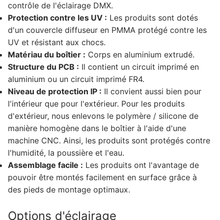
Animation de façade Série WallWasher
contrôle de l'éclairage DMX.
Protection contre les UV :
Les produits sont dotés
CATALOGUE
d'un couvercle diffuseur en PMMA protégé contre les
UV et résistant aux chocs.
CONTACT & COMMANDE
Matériau du boîtier :
Corps en aluminium extrudé.
À PROPOS DE NOUS
Structure du PCB :
Il contient un circuit imprimé en
aluminium ou un circuit imprimé FR4.
FAQ
Niveau de protection IP :
Il convient aussi bien pour
l'intérieur que pour l'extérieur. Pour les produits
BLOG
d'extérieur, nous enlevons le polymère / silicone de
manière homogène dans le boîtier à l'aide d'une
French
machine CNC. Ainsi, les produits sont protégés contre
Turkish
l'humidité, la poussière et l'eau.
Assemblage facile :
Les produits ont l'avantage de
English
pouvoir être montés facilement en surface grâce à
des pieds de montage optimaux.
German
Options d'éclairage
Russian