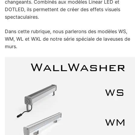
LEDLine (LED linéaire)
changeants. Combinés aux modèles Linear LED et
DOTLED, ils permettent de créer des effets visuels
DOTLED
spectaculaires.
Éclairage linéaire ultra-mince
Dans cette rubrique, nous parlerons des modèles WS,
WM, WL et WXL de notre série spéciale de laveuses de
Produits semi-finis
murs.
Modules LED
Bande LED à tension constante
Barre LED à tension constante
Barre de courant constant LED
Profilés LED
Profilés LED en aluminium
Profilés LED en plastique