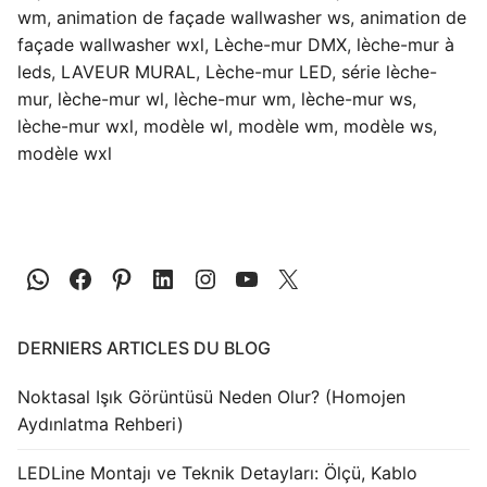
wm
,
animation de façade wallwasher ws
,
animation de
façade wallwasher wxl
,
Lèche-mur DMX
,
lèche-mur à
leds
,
LAVEUR MURAL
,
Lèche-mur LED
,
série lèche-
mur
,
lèche-mur wl
,
lèche-mur wm
,
lèche-mur ws
,
lèche-mur wxl
,
modèle wl
,
modèle wm
,
modèle ws
,
modèle wxl
DERNIERS ARTICLES DU BLOG
Noktasal Işık Görüntüsü Neden Olur? (Homojen
Aydınlatma Rehberi)
LEDLine Montajı ve Teknik Detayları: Ölçü, Kablo