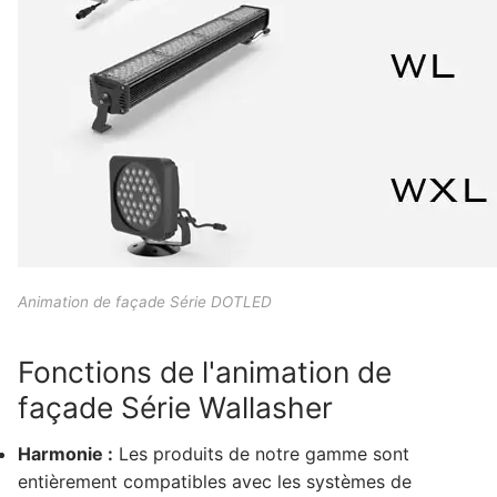
Systèmes de contrôle d'éclairage
Systèmes de contrôle DMX
Alimentations LED
Pilote LED intérieur
Pilote LED extérieur
INFORMATIONS DMX
Animation de façade Série DOTLED
Qu'est-ce que le DMX ? Quels sont les
différents types de produits ?
Fonctions de l'animation de
façade Série Wallasher
Animation de façade Série LEDLine
Animation de façade Série DOTLED
Harmonie :
Les produits de notre gamme sont
entièrement compatibles avec les systèmes de