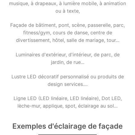
musique, à drapeaux, à lumière mobile, à animation
Systèmes de contrôle d'éclairage
ou à texte,
Systèmes de contrôle DMX
Façade de bâtiment, pont, scène, passerelle, parc,
Alimentations LED
fitness/gym, cours de danse, centre de
divertissement, hôtel, salle de mariage, tour...
Pilote LED intérieur
Luminaires d'extérieur, d'intérieur, de parc, de
Pilote LED extérieur
jardin, de rue...
INFORMATIONS DMX
Lustre LED décoratif personnalisé ou produits de
Qu'est-ce que le DMX ? Quels sont les
design services....
différents types de produits ?
Ligne LED (LED linéaire, LED linéaire), Dot LED,
Animation de façade Série LEDLine
lèche-mur, applique, spot, éclairage au sol...
Animation de façade Série DOTLED
Exemples d'éclairage de façade
Animation de façade Série WallWasher