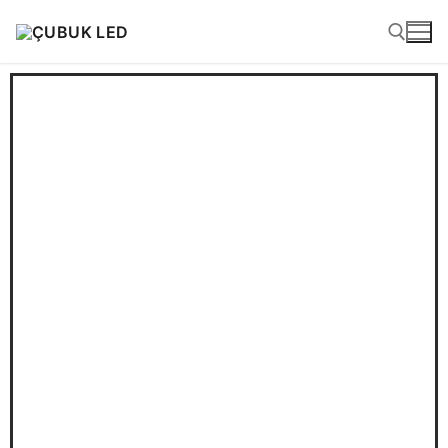
Conception
d'éclairage de
façade et
produits LED
Ventes en gros et ventes de projets
directement du fabricant
ANASAYFA
SELECTIONNER LE PRODUIT
PRODUITS
Produits prêts à l'emploi
LEDLine (LED linéaire)