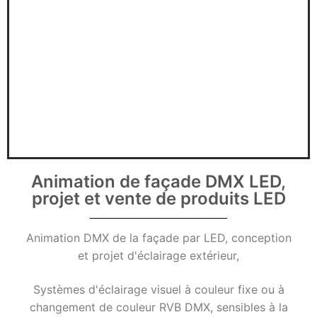
DOTLED
Éclairage linéaire ultra-mince
Produits semi-finis
Modules LED
Bande LED à tension constante
Barre LED à tension constante
Animation de façade DMX LED,
projet et vente de produits LED
Barre de courant constant LED
Profilés LED
Animation DMX de la façade par LED, conception
et projet d'éclairage extérieur,
Profilés LED en aluminium
Systèmes d'éclairage visuel à couleur fixe ou à
Profilés LED en plastique
changement de couleur RVB DMX, sensibles à la