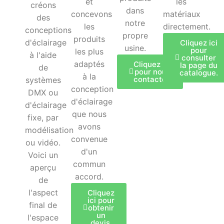
et
les
créons
dans
concevons
matériaux
des
notre
les
directement.
conceptions
propre
produits
d'éclairage
Cliquez ici
usine.
pour
les plus
à l'aide
consulter
adaptés
Cliquez ici
la page du
de
pour nous
catalogue.
à la
contacter.
systèmes
conception
DMX ou
d'éclairage
d'éclairage
que nous
fixe, par
avons
modélisation
convenue
ou vidéo.
d'un
Voici un
commun
aperçu
accord.
de
l'aspect
Cliquez
ici pour
final de
obtenir
un
l'espace
devis.