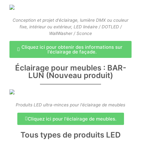
CATALOGUE
Conception et projet d'éclairage, lumière DMX ou couleur
CONTACT & COMMANDE
fixe, intérieur ou extérieur, LED linéaire / DOTLED /
WallWasher / Sconce
À PROPOS DE NOUS
Cliquez ici pour obtenir des informations sur
FAQ
l'éclairage de façade.
BLOG
Éclairage pour meubles : BAR-
LUN (Nouveau produit)
French
Turkish
English
Produits LED ultra-minces pour l'éclairage de meubles
Cliquez ici pour l'éclairage de meubles.
German
Russian
Tous types de produits LED