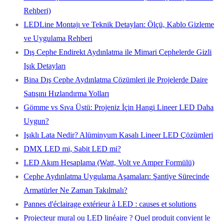
Rehberi)
LEDLine Montajı ve Teknik Detayları: Ölçü, Kablo Gizleme
ve Uygulama Rehberi
Dış Cephe Endirekt Aydınlatma ile Mimari Cephelerde Gizli
Işık Detayları
Bina Dış Cephe Aydınlatma Çözümleri ile Projelerde Daire
Satışını Hızlandırma Yolları
Gömme vs Sıva Üstü: Projeniz İçin Hangi Lineer LED Daha
Uygun?
Işıklı Lata Nedir? Alüminyum Kasalı Lineer LED Çözümleri
DMX LED mi, Sabit LED mi?
LED Akım Hesaplama (Watt, Volt ve Amper Formülü)
Cephe Aydınlatma Uygulama Aşamaları: Şantiye Sürecinde
Armatürler Ne Zaman Takılmalı?
Pannes d'éclairage extérieur à LED : causes et solutions
Projecteur mural ou LED linéaire ? Quel produit convient le