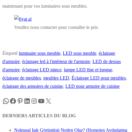
maintenant pour vos luminaires sous meubles.
Veuillez nous contacter pour connaître le prix
Étiqueté
luminaire sous meuble
,
LED sous meuble
,
éclairage
d'armoire
,
éclairage led à l'intérieur de l'armoire
,
LED de dessus
d'armoire
,
éclairage LED mince
,
lampe LED fine et longue
,
éclairage de meubles
,
meubles LED
,
Éclairage LED pour meubles
,
éclairage des armoires de cuisine
,
LED pour armoire de cuisine
WhatsApp
Facebook
Pinterest
LinkedIn
Instagram
YouTube
X
DERNIERS ARTICLES DU BLOG
Noktasal Işık Görüntüsü Neden Olur? (Homojen Aydınlatma