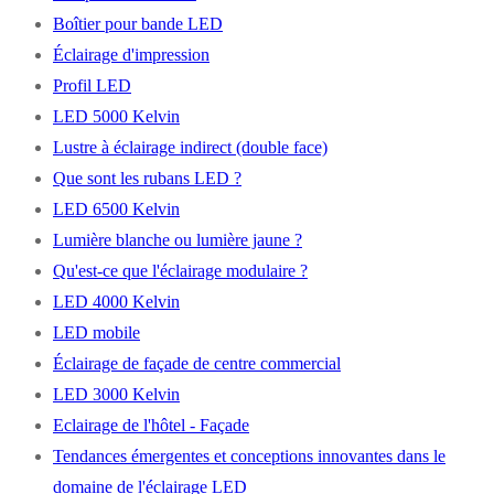
Boîtier pour bande LED
Éclairage d'impression
Profil LED
LED 5000 Kelvin
Lustre à éclairage indirect (double face)
Que sont les rubans LED ?
LED 6500 Kelvin
Lumière blanche ou lumière jaune ?
Qu'est-ce que l'éclairage modulaire ?
LED 4000 Kelvin
LED mobile
Éclairage de façade de centre commercial
LED 3000 Kelvin
Eclairage de l'hôtel - Façade
Tendances émergentes et conceptions innovantes dans le
domaine de l'éclairage LED