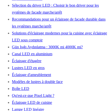
Sélection du driver LED : Choisir le bon driver pour les
systèmes de façade marche/arrêt
Recommandations pour un éclairage de façade durable dans
les systèmes marche/arrêt
Solutions d'éclairage modernes pour la cuisine avec éclairage
LED sous comptoir
Gün Işığı Aydınlatma : 3000K mi 4000K mi?
Canal LED en aluminium
Éclairage d'étagère
Lustres LED en gros
Éclairage d'ameublement
Modèles de lustres à double face
Boîte LED
Qu'est-ce que Pixel Light ?
Éclairage LED de cuisine
Lampe LED linéaire