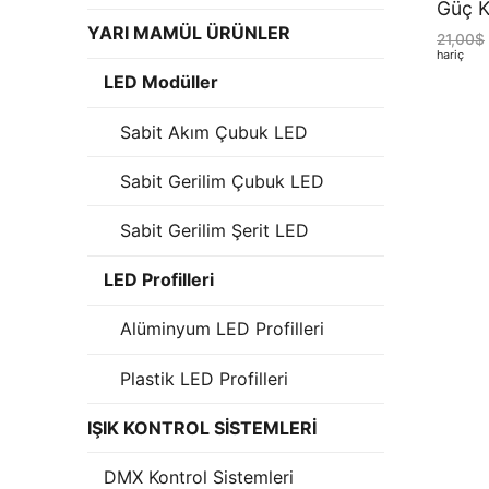
Güç K
LEDLine (Line
YARI MAMÜL ÜRÜNLER
21,00
$
hariç
DOTLED
LED Modüller
Ultra İnce Lin
Sabit Akım Çubuk LED
Yarı Mamül Ürü
Sabit Gerilim Çubuk LED
LED Modüller
Sabit Gerilim Şerit LED
Sabit Gerilim 
LED Profilleri
Sabit Gerilim
Alüminyum LED Profilleri
Sabit Akım Çu
Plastik LED Profilleri
LED Profilleri
IŞIK KONTROL SİSTEMLERİ
Alüminyum LED 
DMX Kontrol Sistemleri