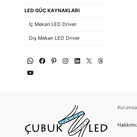
Plastik LED Prof
LED GÜÇ KAYNAKLARI
Işık Kontrol Si
İç Mekan LED Driver
DMX Kontrol Si
Dış Mekan LED Driver
LED Güç Kayna
İç Mekan LED 
Dış Mekan LED
DMX BİLGİ
DMX Nedir? Ürü
Cephe Animasy
Kurumsal
Cephe Animas
Hakkımı
Cephe Animasy