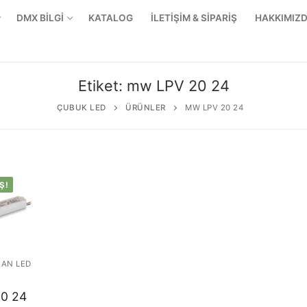
DMX BİLGİ
KATALOG
İLETİŞİM & SİPARİŞ
HAKKIMIZ
Etiket:
mw LPV 20 24
ÇUBUK LED
ÜRÜNLER
MW LPV 20 24
Ş!
KAN LED
r Ürünler
20 24