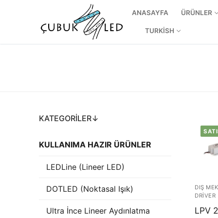
ANASAYFA
ÜRÜNLER
TURKISH
KATEGORILER↓
SATI
KULLANIMA HAZIR ÜRÜNLER
ANASAYFA
LEDLine (Lineer LED)
ÜRÜNLER
DOTLED (Noktasal Işık)
DIŞ ME
DRIVER
Kullanıma Hazı
LPV 
Ultra İnce Lineer Aydınlatma