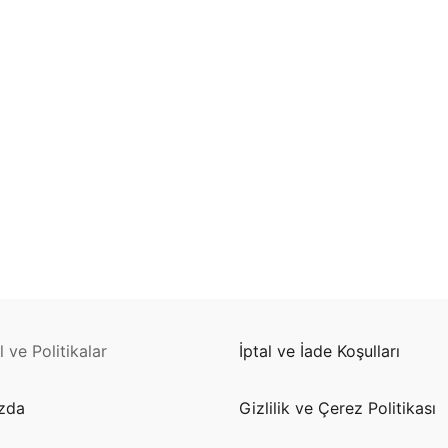
illeri
stemleri
stemleri
kları
Driver
 Driver
n Çeşitleri Nelerdir?
on LEDLine Serisi
 ve Politikalar
İptal ve İade Koşulları
yon DOTLED Serisi
zda
Gizlilik ve Çerez Politikası
on WallWasher Serisi