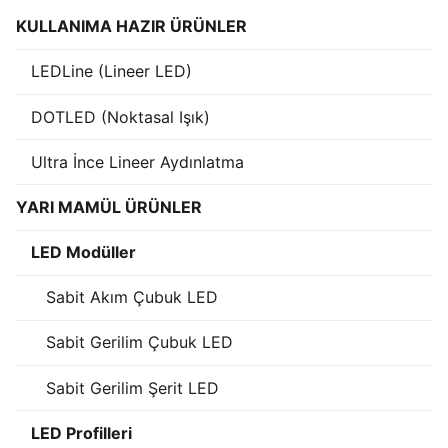
KULLANIMA HAZIR ÜRÜNLER
Işık Kontrol Sistemleri
LEDLine (Lineer LED)
DMX Kontrol Sistemleri
DOTLED (Noktasal Işık)
LED Güç Kaynakları
Ultra İnce Lineer Aydınlatma
İç Mekan LED Driver
Dış Mekan LED Driver
YARI MAMÜL ÜRÜNLER
DMX BİLGİ
LED Modüller
DMX Nedir? Ürün Çeşitleri Nelerdir?
Sabit Akım Çubuk LED
Cephe Animasyon LEDLine Serisi
Sabit Gerilim Çubuk LED
Cephe Animasyon DOTLED Serisi
Sabit Gerilim Şerit LED
Cephe Animasyon WallWasher Serisi
LED Profilleri