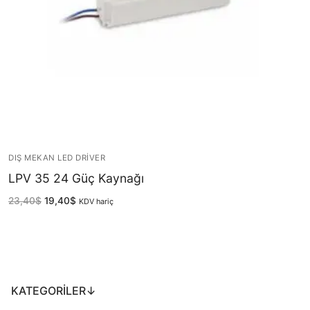
LEDLine (Lineer LED)
DOTLED
Ultra İnce Lineer Aydınlatma
Yarı Mamül Ürünler
LED Modüller
Sabit Gerilim Şerit LED
DIŞ MEKAN LED DRIVER
LPV 35 24 Güç Kaynağı
Sabit Gerilim Çubuk LED
23,40
$
19,40
$
KDV hariç
Sabit Akım Çubuk LED
LED Profilleri
Alüminyum LED Profilleri
KATEGORILER↓
Plastik LED Profilleri