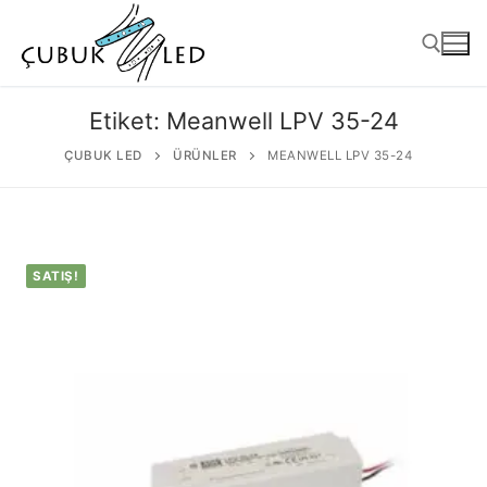
Etiket:
Meanwell LPV 35-24
ÇUBUK LED
ÜRÜNLER
MEANWELL LPV 35-24
SATIŞ!
ANASAYFA
ÜRÜNLER
Kullanıma Hazır Ürünler