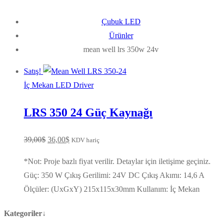
Çubuk LED
Ürünler
mean well lrs 350w 24v
Satış!
İç Mekan LED Driver
LRS 350 24 Güç Kaynağı
Orijinal
Şu
39,00
$
36,00
$
KDV hariç
fiyat:
andaki
*Not: Proje bazlı fiyat verilir. Detaylar için iletişime geçiniz.
39,00$.
fiyat:
Güç: 350 W Çıkış Gerilimi: 24V DC Çıkış Akımı: 14,6 A
36,00$.
Ölçüler: (UxGxY) 215x115x30mm Kullanım: İç Mekan
Kategoriler↓