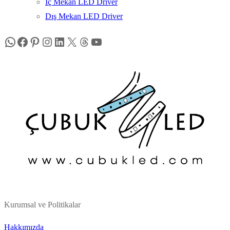
İç Mekan LED Driver
Dış Mekan LED Driver
WhatsApp
Facebook
Pinterest
Instagram
LinkedIn
X
Thread (iş parçacığı) sayısı
YouTube
Kurumsal ve Politikalar
Hakkımızda