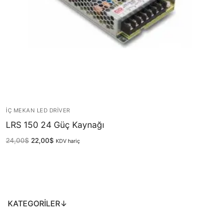
LEDLine (Lineer LED)
DOTLED
Ultra İnce Lineer Aydınlatma
Yarı Mamül Ürünler
LED Modüller
Sabit Gerilim Şerit LED
İÇ MEKAN LED DRIVER
LRS 150 24 Güç Kaynağı
Sabit Gerilim Çubuk LED
24,00
$
22,00
$
KDV hariç
Sabit Akım Çubuk LED
LED Profilleri
Alüminyum LED Profilleri
KATEGORILER↓
Plastik LED Profilleri