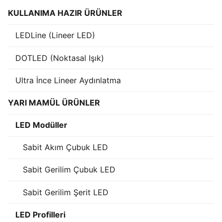
KULLANIMA HAZIR ÜRÜNLER
Işık Kontrol Sistemleri
LEDLine (Lineer LED)
DMX Kontrol Sistemleri
DOTLED (Noktasal Işık)
LED Güç Kaynakları
Ultra İnce Lineer Aydınlatma
İç Mekan LED Driver
Dış Mekan LED Driver
YARI MAMÜL ÜRÜNLER
DMX BİLGİ
LED Modüller
DMX Nedir? Ürün Çeşitleri Nelerdir?
Sabit Akım Çubuk LED
Cephe Animasyon LEDLine Serisi
Sabit Gerilim Çubuk LED
Cephe Animasyon DOTLED Serisi
Sabit Gerilim Şerit LED
Cephe Animasyon WallWasher Serisi
LED Profilleri