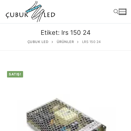
Etiket:
lrs 150 24
ÇUBUK LED
ÜRÜNLER
LRS 150 24
SATIŞ!
ANASAYFA
ÜRÜNLER
Kullanıma Hazır Ürünler