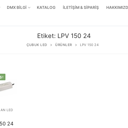
DMX BİLGİ
KATALOG
İLETİŞİM & SİPARİŞ
HAKKIMIZ
Etiket:
LPV 150 24
ÇUBUK LED
ÜRÜNLER
LPV 150 24
Ş!
KAN LED
r Ürünler
50 24