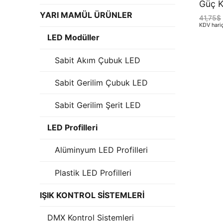
Güç K
LEDLine (Line
YARI MAMÜL ÜRÜNLER
41,75
$
KDV hari
DOTLED
LED Modüller
Ultra İnce Lin
Sabit Akım Çubuk LED
Yarı Mamül Ürü
Sabit Gerilim Çubuk LED
LED Modüller
Sabit Gerilim Şerit LED
Sabit Gerilim 
LED Profilleri
Sabit Gerilim
Alüminyum LED Profilleri
Sabit Akım Çu
Plastik LED Profilleri
LED Profilleri
IŞIK KONTROL SİSTEMLERİ
Alüminyum LED 
DMX Kontrol Sistemleri