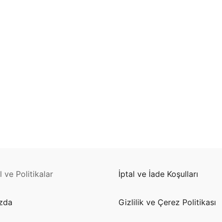
illeri
stemleri
stemleri
kları
Driver
 Driver
n Çeşitleri Nelerdir?
on LEDLine Serisi
 ve Politikalar
İptal ve İade Koşulları
yon DOTLED Serisi
zda
Gizlilik ve Çerez Politikası
on WallWasher Serisi