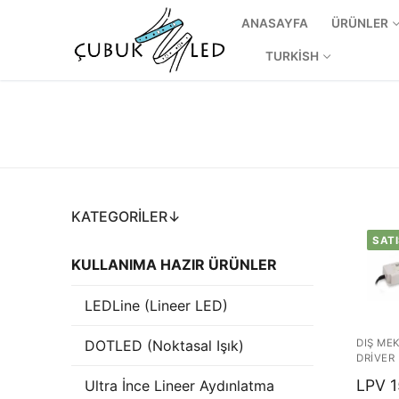
ANASAYFA
ÜRÜNLER
TURKISH
KATEGORILER↓
SATI
KULLANIMA HAZIR ÜRÜNLER
ANASAYFA
LEDLine (Lineer LED)
ÜRÜNLER
DOTLED (Noktasal Işık)
DIŞ ME
DRIVER
Kullanıma Hazı
LPV 1
Ultra İnce Lineer Aydınlatma