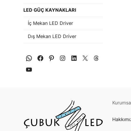
Plastik LED Prof
LED GÜÇ KAYNAKLARI
Işık Kontrol Si
İç Mekan LED Driver
DMX Kontrol Si
Dış Mekan LED Driver
LED Güç Kayna
İç Mekan LED 
Dış Mekan LED
DMX BİLGİ
DMX Nedir? Ürü
Cephe Animasy
Kurumsal
Cephe Animas
Hakkımı
Cephe Animasy