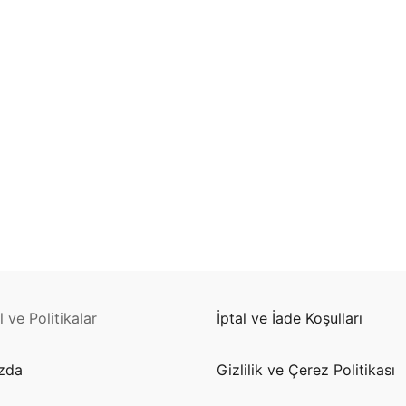
illeri
stemleri
stemleri
kları
Driver
 Driver
n Çeşitleri Nelerdir?
on LEDLine Serisi
 ve Politikalar
İptal ve İade Koşulları
yon DOTLED Serisi
zda
Gizlilik ve Çerez Politikası
on WallWasher Serisi