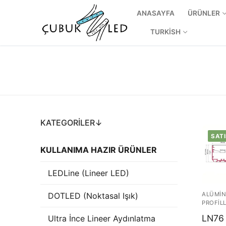
ANASAYFA
ÜRÜNLER
TURKISH
KATEGORILER↓
SATI
KULLANIMA HAZIR ÜRÜNLER
ANASAYFA
LEDLine (Lineer LED)
ÜRÜNLER
DOTLED (Noktasal Işık)
ALÜMIN
PROFILL
Kullanıma Hazı
LN76
Ultra İnce Lineer Aydınlatma