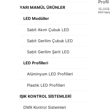
Profil
LEDLine (Line
YARI MAMÜL ÜRÜNLER
15,00
$
KDV hari
DOTLED
LED Modüller
Ultra İnce Lin
Sabit Akım Çubuk LED
Yarı Mamül Ürü
Sabit Gerilim Çubuk LED
LED Modüller
Sabit Gerilim Şerit LED
Sabit Gerilim 
LED Profilleri
Sabit Gerilim
Alüminyum LED Profilleri
Sabit Akım Çu
Plastik LED Profilleri
LED Profilleri
IŞIK KONTROL SİSTEMLERİ
Alüminyum LED 
DMX Kontrol Sistemleri