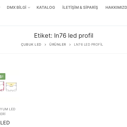
DMX BİLGİ
KATALOG
İLETİŞİM & SİPARİŞ
HAKKIMIZ
Etiket:
ln76 led profil
ÇUBUK LED
ÜRÜNLER
LN76 LED PROFIL
Ş!
YUM LED
ERI
r Ürünler
 LED