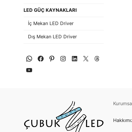
Plastik LED Prof
LED GÜÇ KAYNAKLARI
Işık Kontrol Si
İç Mekan LED Driver
DMX Kontrol Si
Dış Mekan LED Driver
LED Güç Kayna
İç Mekan LED 
Dış Mekan LED
DMX BİLGİ
DMX Nedir? Ürü
Cephe Animasy
Kurumsal
Cephe Animas
Hakkımı
Cephe Animasy